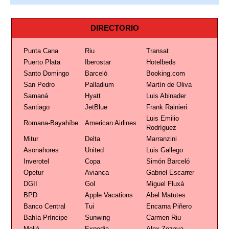
DIRECTORIO
Punta Cana
Riu
Transat
Puerto Plata
Iberostar
Hotelbeds
Santo Domingo
Barceló
Booking.com
San Pedro
Palladium
Martín de Oliva
Samaná
Hyatt
Luis Abinader
Santiago
JetBlue
Frank Rainieri
Luis Emilio
Romana-Bayahíbe
American Airlines
Rodríguez
Mitur
Delta
Marranzini
Asonahores
United
Luis Gallego
Inverotel
Copa
Simón Barceló
Opetur
Avianca
Gabriel Escarrer
DGII
Gol
Miguel Fluxá
BPD
Apple Vacations
Abel Matutes
Banco Central
Tui
Encarna Piñero
Bahía Príncipe
Sunwing
Carmen Riu
Meliá
Expedia
Alex Zozaya