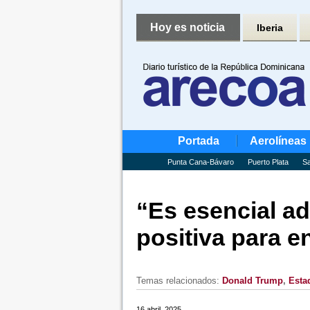
Hoy es noticia
Iberia
Portada
Aerolíneas
Punta Cana-Bávaro
Puerto Plata
Sa
“Es esencial ad
positiva para e
Temas relacionados:
Donald Trump
,
Esta
16 abril, 2025