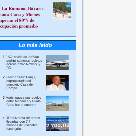
La Romana, Bávaro-
unta Cana y Miches
uperan el 80% de
cupación promedio
Lo más leído
JAC: salida de JetBlue
podría aumentar boletos
aéreos entre Newark y
RD
Fallece “Alfy” Fanjul,
copropietario del
complejo Casa de
Campo
Arajet pausa sus vuelos
entre Mendoza y Punta
Cana hasta octubre
RD pulveriza récord en
llegadas con 7,7
millones de visitantes
hasta julio