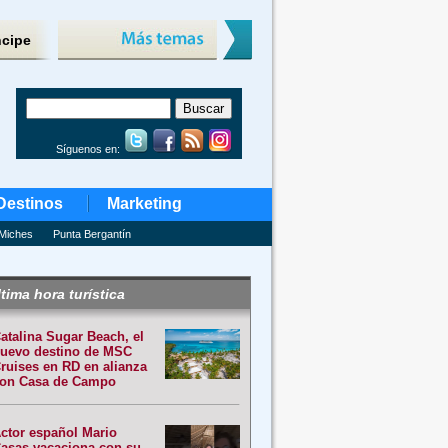
ncipe
Síguenos en:
Destinos
Marketing
Miches
Punta Bergantín
tima hora turística
atalina Sugar Beach, el
uevo destino de MSC
ruises en RD en alianza
on Casa de Campo
ctor español Mario
asas vacaciona con su