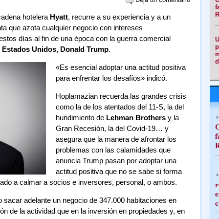
f
R
 cadena hotelera
Hyatt
, recurre a su experiencia y a un
enta que azota cualquier negocio con intereses
stos días al fin de una época con la guerra comercial
U
p
e
Estados Unidos, Donald Trump
.
m
d
«Es esencial adoptar una actitud positiva
para enfrentar los desafíos» indicó.
Hoplamazian recuerda las grandes crisis
como la de los atentados del 11-S, la del
hundimiento de
Lehman Brothers
y la
C
Gran Recesión, la del Covid-19… y
f
asegura que la manera de afrontar los
R
problemas con las calamidades que
anuncia Trump pasan por adoptar una
actitud positiva que no se sabe si forma
nado a calmar a socios e inversores, personal, o ambos.
r
e
sacar adelante un negocio de 347.000 habitaciones en
c
n de la actividad que en la inversión en propiedades y, en