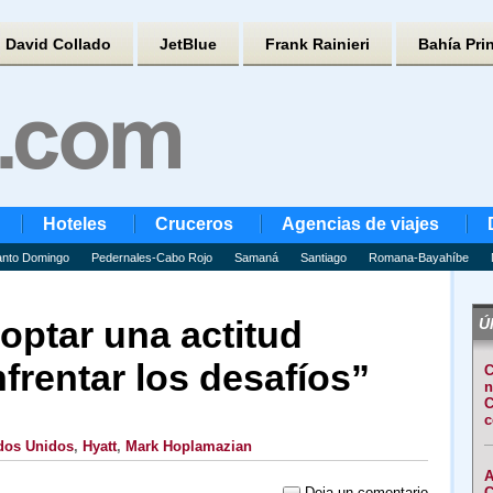
David Collado
JetBlue
Frank Rainieri
Bahía Pri
Hoteles
Cruceros
Agencias de viajes
nto Domingo
Pedernales-Cabo Rojo
Samaná
Santiago
Romana-Bayahíbe
optar una actitud
Úl
nfrentar los desafíos”
C
n
C
c
dos Unidos
,
Hyatt
,
Mark Hoplamazian
A
Deja un comentario
C