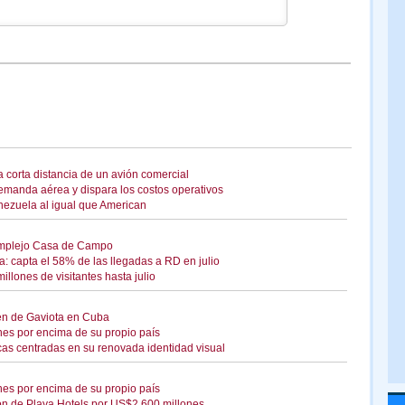
 corta distancia de un avión comercial
 demanda aérea y dispara los costos operativos
nezuela al igual que American
 complejo Casa de Campo
: capta el 58% de las llegadas a RD en julio
llones de visitantes hasta julio
len de Gaviota en Cuba
es por encima de su propio país
as centradas en su renovada identidad visual
es por encima de su propio país
ción de Playa Hotels por US$2,600 millones