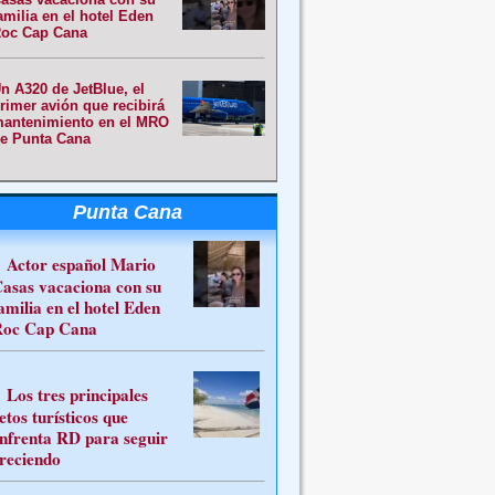
amilia en el hotel Eden
oc Cap Cana
n A320 de JetBlue, el
rimer avión que recibirá
antenimiento en el MRO
e Punta Cana
Punta Cana
Actor español Mario
asas vacaciona con su
amilia en el hotel Eden
oc Cap Cana
Los tres principales
etos turísticos que
nfrenta RD para seguir
reciendo