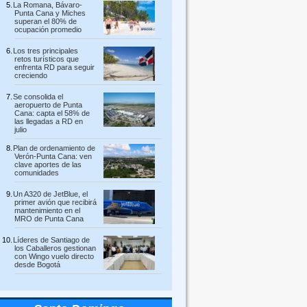
La Romana, Bávaro-
Punta Cana y Miches
superan el 80% de
ocupación promedio
Los tres principales
retos turísticos que
enfrenta RD para seguir
creciendo
Se consolida el
aeropuerto de Punta
Cana: capta el 58% de
las llegadas a RD en
julio
Plan de ordenamiento de
Verón-Punta Cana: ven
clave aportes de las
comunidades
Un A320 de JetBlue, el
primer avión que recibirá
mantenimiento en el
MRO de Punta Cana
Líderes de Santiago de
los Caballeros gestionan
con Wingo vuelo directo
desde Bogotá