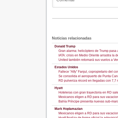
Noticias relacionadas
Donald Trump
Gran alarma: helicóptero de Trump pasa a
IATA: crisis en Medio Oriente arrastra la
United también retomará sus vuelos a Ve
Estados Unidos
Fallece “Alfy” Fanjul, copropietario del
Se consolida el aeropuerto de Punta Cana
RD pulveriza récord en llegadas con 7,7 mi
Hyatt
Hoteleras con gran trayectoria en RD sa
Mexicanos eligen a RD para sus vacacion
Bahía Príncipe presenta nuevas sub-marc
Mark Hoplamazian
Mexicanos eligen a RD para sus vacacion
Hyatt finaliza de forma oficial la adquisi