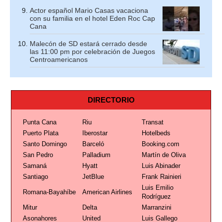
Actor español Mario Casas vacaciona
con su familia en el hotel Eden Roc Cap
Cana
Malecón de SD estará cerrado desde
las 11:00 pm por celebración de Juegos
Centroamericanos
DIRECTORIO
Punta Cana
Riu
Transat
Puerto Plata
Iberostar
Hotelbeds
Santo Domingo
Barceló
Booking.com
San Pedro
Palladium
Martín de Oliva
Samaná
Hyatt
Luis Abinader
Santiago
JetBlue
Frank Rainieri
Luis Emilio
Romana-Bayahíbe
American Airlines
Rodríguez
Mitur
Delta
Marranzini
Asonahores
United
Luis Gallego