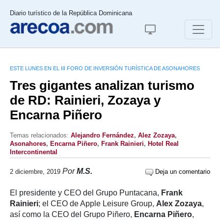
Diario turístico de la República Dominicana
ESTE LUNES EN EL III FORO DE INVERSIÓN TURÍSTICA DE ASONAHORES
Tres gigantes analizan turismo
de RD: Rainieri, Zozaya y
Encarna Piñero
Temas relacionados:
Alejandro Fernández
,
Alez Zozaya
,
Asonahores
,
Encarna Piñero
,
Frank Rainieri
,
Hotel Real
Intercontinental
Por
M.S.
2 diciembre, 2019
Deja un comentario
El presidente y CEO del Grupo Puntacana,
Frank
Rainieri
; el CEO de Apple Leisure Group,
Alex Zozaya
,
así como la CEO del Grupo Piñero,
Encarna Piñero
,