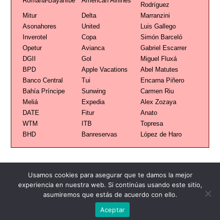
Romana-Bayahíbe
American Airlines
Rodríguez
Mitur
Delta
Marranzini
Asonahores
United
Luis Gallego
Inverotel
Copa
Simón Barceló
Opetur
Avianca
Gabriel Escarrer
DGII
Gol
Miguel Fluxá
BPD
Apple Vacations
Abel Matutes
Banco Central
Tui
Encarna Piñero
Bahía Príncipe
Sunwing
Carmen Riu
Meliá
Expedia
Alex Zozaya
DATE
Fitur
Anato
WTM
ITB
Topresa
BHD
Banreservas
López de Haro
Usamos cookies para asegurar que te damos la mejor
experiencia en nuestra web. Si continúas usando este sitio,
asumiremos que estás de acuerdo con ello.
Publicidad
Redacción
Contacto
Aceptar
Advertencia legal
Todos los derechos reservados
Grupo Preferente