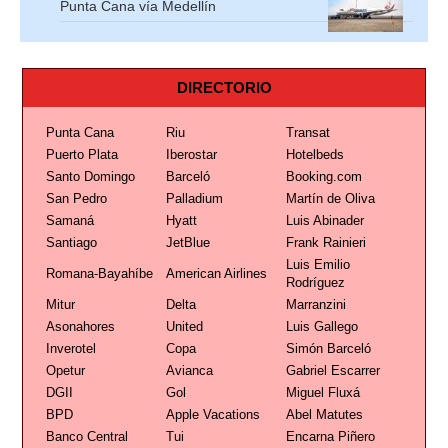
Punta Cana vía Medellín
DIRECTORIO
Punta Cana
Riu
Transat
Puerto Plata
Iberostar
Hotelbeds
Santo Domingo
Barceló
Booking.com
San Pedro
Palladium
Martín de Oliva
Samaná
Hyatt
Luis Abinader
Santiago
JetBlue
Frank Rainieri
Luis Emilio
Romana-Bayahíbe
American Airlines
Rodríguez
Mitur
Delta
Marranzini
Asonahores
United
Luis Gallego
Inverotel
Copa
Simón Barceló
Opetur
Avianca
Gabriel Escarrer
DGII
Gol
Miguel Fluxá
BPD
Apple Vacations
Abel Matutes
Banco Central
Tui
Encarna Piñero