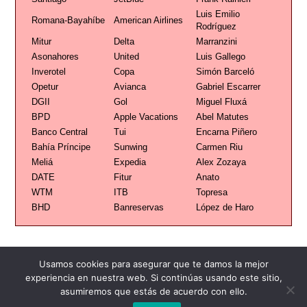
Luis Emilio
Romana-Bayahíbe
American Airlines
Rodríguez
Mitur
Delta
Marranzini
Asonahores
United
Luis Gallego
Inverotel
Copa
Simón Barceló
Opetur
Avianca
Gabriel Escarrer
DGII
Gol
Miguel Fluxá
BPD
Apple Vacations
Abel Matutes
Banco Central
Tui
Encarna Piñero
Bahía Príncipe
Sunwing
Carmen Riu
Meliá
Expedia
Alex Zozaya
DATE
Fitur
Anato
WTM
ITB
Topresa
BHD
Banreservas
López de Haro
Usamos cookies para asegurar que te damos la mejor
experiencia en nuestra web. Si continúas usando este sitio,
asumiremos que estás de acuerdo con ello.
Publicidad
Redacción
Contacto