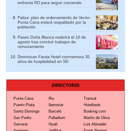
enfrenta RD para seguir creciendo
Paliza: plan de ordenamiento de Verón-
Punta Cana estará respaldado por la
población
Paseo Doña Blanca reabrirá el 10 de
agosto tras concluir trabajos de
remozamiento
Dominican Fiesta Hotel conmemora 35
años de hospitalidad en SD
DIRECTORIO
Punta Cana
Riu
Transat
Puerto Plata
Iberostar
Hotelbeds
Santo Domingo
Barceló
Booking.com
San Pedro
Palladium
Martín de Oliva
Samaná
Hyatt
Luis Abinader
Santiago
JetBlue
Frank Rainieri