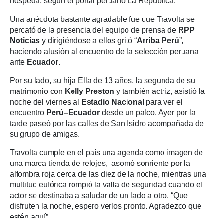
hospeda, según el portal peruano La República.
Una anécdota bastante agradable fue que Travolta se
percató de la presencia del equipo de prensa de
RPP
Noticias
y dirigiéndose a ellos gritó “
Arriba Perú
”,
haciendo alusión al encuentro de la selección peruana
ante
Ecuador
.
Por su lado, su hija Ella de 13 años, la segunda de su
matrimonio con
Kelly Preston
y también actriz, asistió la
noche del viernes al
Estadio Nacional
para ver el
encuentro
Perú–Ecuador
desde un palco. Ayer por la
tarde paseó por las calles de San Isidro acompañada de
su grupo de amigas.
Travolta cumple en el país una agenda como imagen de
una marca tienda de relojes, asomó sonriente por la
alfombra roja cerca de las diez de la noche, mientras una
multitud eufórica rompió la valla de seguridad cuando el
actor se destinaba a saludar de un lado a otro. “Que
disfruten la noche, espero verlos pronto. Agradezco que
estén aquí”.