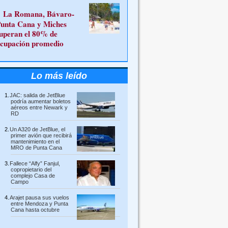
La Romana, Bávaro-
unta Cana y Miches
uperan el 80% de
cupación promedio
Lo más leído
JAC: salida de JetBlue
podría aumentar boletos
aéreos entre Newark y
RD
Un A320 de JetBlue, el
primer avión que recibirá
mantenimiento en el
MRO de Punta Cana
Fallece “Alfy” Fanjul,
copropietario del
complejo Casa de
Campo
Arajet pausa sus vuelos
entre Mendoza y Punta
Cana hasta octubre