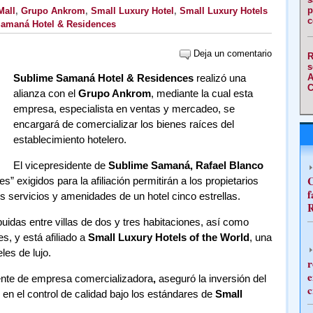
p
Mall
,
Grupo Ankrom
,
Small Luxury Hotel
,
Small Luxury Hotels
c
amaná Hotel & Residences
Deja un comentario
R
s
Sublime Samaná Hotel & Residences
realizó una
A
C
alianza con el
Grupo Ankrom
, mediante la cual esta
empresa, especialista en ventas y mercadeo, se
encargará de comercializar los bienes raíces del
establecimiento hotelero.
El vicepresidente de
Sublime Samaná, Rafael Blanco
C
s” exigidos para la afiliación permitirán a los propietarios
f
os servicios y amenidades de un hotel cinco estrellas.
R
buidas entre villas de dos y tres habitaciones, así como
, y está afiliado a
Small Luxury Hotels of the World
, una
es de lujo.
r
e
ente de empresa comercializadora
,
aseguró la inversión del
c
 en el control de calidad bajo los estándares de
Small