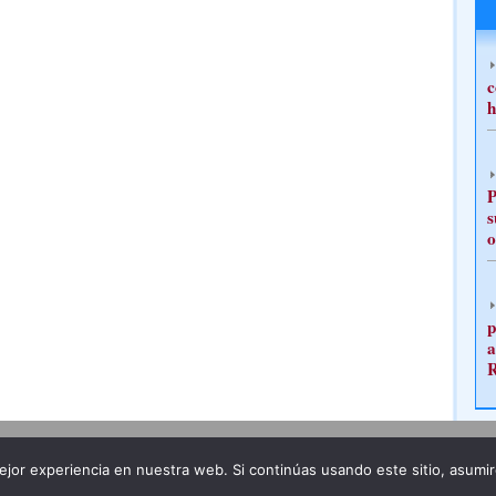
c
h
P
s
o
p
a
Publicidad
Redacción
jor experiencia en nuestra web. Si continúas usando este sitio, asumi
ncia legal
Todos los derechos reservados
Grupo Pre