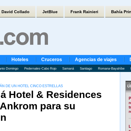
David Collado
JetBlue
Frank Rainieri
Bahía Pri
Hoteles
Cruceros
Agencias de viajes
nto Domingo
Pedernales-Cabo Rojo
Samaná
Santiago
Romana-Bayahíbe
Úl
RÁN DE UN HOTEL CINCO ESTRELLAS
á Hotel & Residences
P
o Ankrom para su
r
t
r
ón
L
s