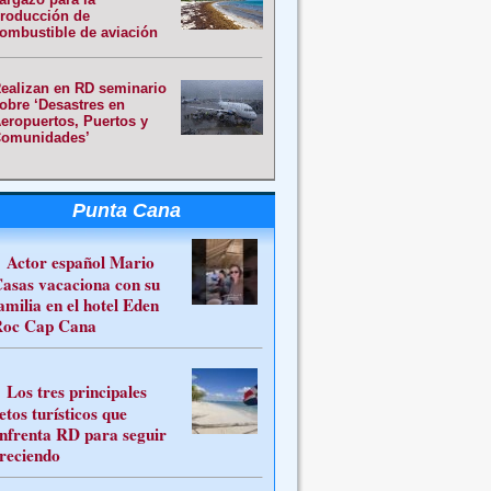
roducción de
ombustible de aviación
ealizan en RD seminario
obre ‘Desastres en
eropuertos, Puertos y
omunidades’
Punta Cana
Actor español Mario
asas vacaciona con su
amilia en el hotel Eden
oc Cap Cana
Los tres principales
etos turísticos que
nfrenta RD para seguir
reciendo