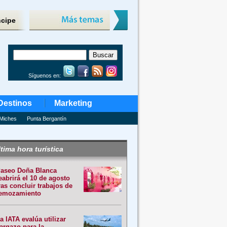
ncipe
Síguenos en:
Destinos
Marketing
Miches
Punta Bergantín
tima hora turística
aseo Doña Blanca
eabrirá el 10 de agosto
ras concluir trabajos de
emozamiento
a IATA evalúa utilizar
argazo para la