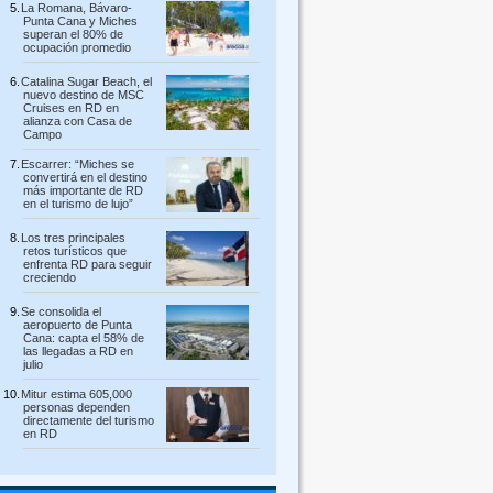
La Romana, Bávaro-
Punta Cana y Miches
superan el 80% de
ocupación promedio
Catalina Sugar Beach, el
nuevo destino de MSC
Cruises en RD en
alianza con Casa de
Campo
Escarrer: “Miches se
convertirá en el destino
más importante de RD
en el turismo de lujo”
Los tres principales
retos turísticos que
enfrenta RD para seguir
creciendo
Se consolida el
aeropuerto de Punta
Cana: capta el 58% de
las llegadas a RD en
julio
Mitur estima 605,000
personas dependen
directamente del turismo
en RD