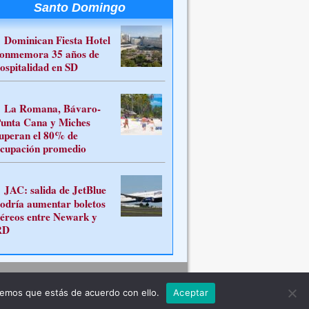
Santo Domingo
Dominican Fiesta Hotel
onmemora 35 años de
ospitalidad en SD
La Romana, Bávaro-
unta Cana y Miches
uperan el 80% de
cupación promedio
JAC: salida de JetBlue
odría aumentar boletos
éreos entre Newark y
RD
Contacto
remos que estás de acuerdo con ello.
Aceptar
ferente