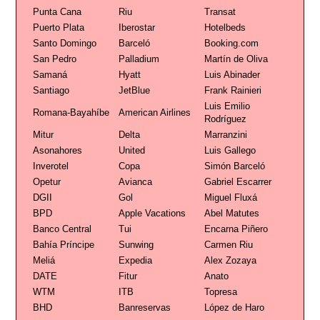
Punta Cana
Riu
Transat
Puerto Plata
Iberostar
Hotelbeds
Santo Domingo
Barceló
Booking.com
San Pedro
Palladium
Martín de Oliva
Samaná
Hyatt
Luis Abinader
Santiago
JetBlue
Frank Rainieri
Luis Emilio
Romana-Bayahíbe
American Airlines
Rodríguez
Mitur
Delta
Marranzini
Asonahores
United
Luis Gallego
Inverotel
Copa
Simón Barceló
Opetur
Avianca
Gabriel Escarrer
DGII
Gol
Miguel Fluxá
BPD
Apple Vacations
Abel Matutes
Banco Central
Tui
Encarna Piñero
Bahía Príncipe
Sunwing
Carmen Riu
Meliá
Expedia
Alex Zozaya
DATE
Fitur
Anato
WTM
ITB
Topresa
BHD
Banreservas
López de Haro