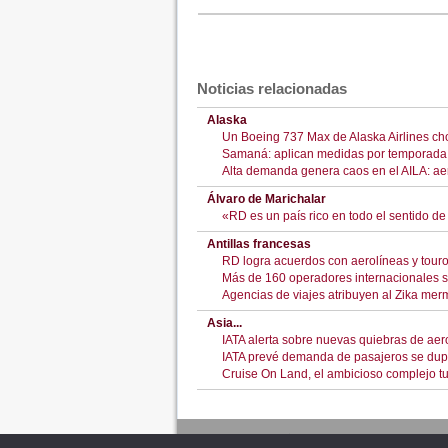
Noticias relacionadas
Alaska
Un Boeing 737 Max de Alaska Airlines choc
Samaná: aplican medidas por temporada 
Alta demanda genera caos en el AILA: aer
Álvaro de Marichalar
«RD es un país rico en todo el sentido de
Antillas francesas
RD logra acuerdos con aerolíneas y tou
Más de 160 operadores internacionales s
Agencias de viajes atribuyen al Zika me
Asia...
IATA alerta sobre nuevas quiebras de aero
IATA prevé demanda de pasajeros se dup
Cruise On Land, el ambicioso complejo tu