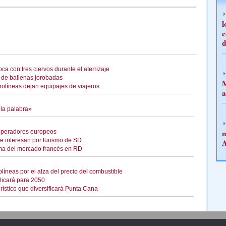
l
c
d
a con tres ciervos durante el aterrizaje
de ballenas jorobadas
M
olíneas dejan equipajes de viajeros
a
 la palabra»
m
roperadores europeos
e interesan por turismo de SD
A
rma del mercado francés en RD
líneas por el alza del precio del combustible
licará para 2050
rístico que diversificará Punta Cana
Publicidad
Redacción