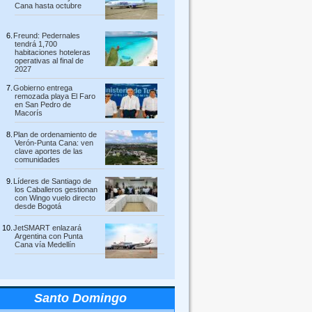
Cana hasta octubre
Freund: Pedernales
tendrá 1,700
habitaciones hoteleras
operativas al final de
2027
Gobierno entrega
remozada playa El Faro
en San Pedro de
Macorís
Plan de ordenamiento de
Verón-Punta Cana: ven
clave aportes de las
comunidades
Líderes de Santiago de
los Caballeros gestionan
con Wingo vuelo directo
desde Bogotá
JetSMART enlazará
Argentina con Punta
Cana vía Medellín
Santo Domingo