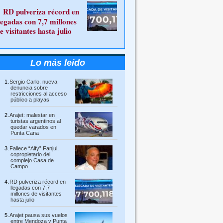
RD pulveriza récord en
legadas con 7,7 millones
e visitantes hasta julio
Lo más leído
Sergio Carlo: nueva
denuncia sobre
restricciones al acceso
público a playas
Arajet: malestar en
turistas argentinos al
quedar varados en
Punta Cana
Fallece “Alfy” Fanjul,
copropietario del
complejo Casa de
Campo
RD pulveriza récord en
llegadas con 7,7
millones de visitantes
hasta julio
Arajet pausa sus vuelos
entre Mendoza y Punta