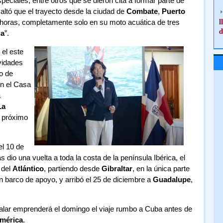
ciales, entre otros que se dieron cita a formar parte de
saltó que el trayecto desde la ciudad de
Combate
,
Puerto
l
horas, completamente solo en su moto acuática de tres
d
a
”.
 el este
ividades
o de
en el Casa
a
La
l próximo
 el 10 de
dio una vuelta a toda la costa de la península Ibérica, el
 del
Atlántico
, partiendo desde
Gibraltar
, en la única parte
n barco de apoyo, y arribó el 25 de diciembre a
Guadalupe
,
halar emprenderá el domingo el viaje rumbo a Cuba antes de
mérica
.