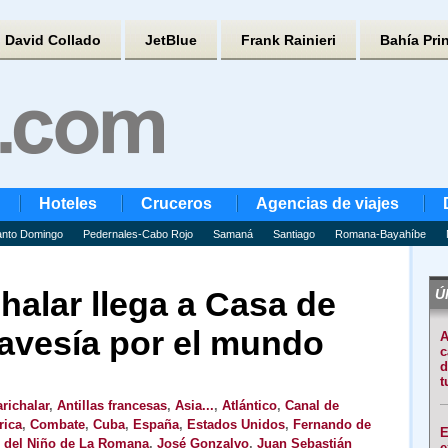
David Collado
JetBlue
Frank Rainieri
Bahía Pri
Hoteles
Cruceros
Agencias de viajes
nto Domingo
Pedernales-Cabo Rojo
Samaná
Santiago
Romana-Bayahíbe
halar llega a Casa de
Úl
avesía por el mundo
A
c
d
t
richalar
,
Antillas francesas
,
Asia...
,
Atlántico
,
Canal de
rica
,
Combate
,
Cuba
,
España
,
Estados Unidos
,
Fernando de
E
 del Niño de La Romana
,
José Gonzalvo
,
Juan Sebastián
e