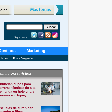
ncipe
Síguenos en:
Destinos
Marketing
Miches
Punta Bergantín
tima hora turística
nuncian cupos para
arreras técnicas de alta
emanda en hotelería y
urismo en Higuey
scuelas de surf piden
xtender a Playa