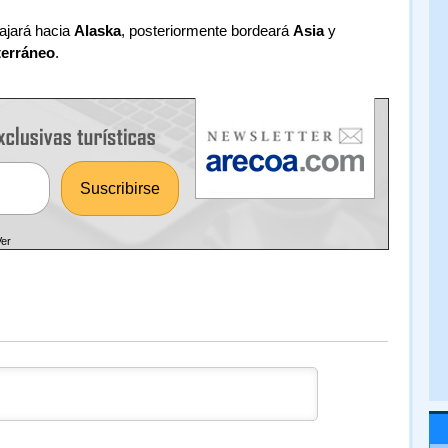
iajará hacia
Alaska
, posteriormente bordeará
Asia
y
terráneo
.
Ver