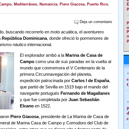
 Campo
,
Mediterráneo
,
Numancia
,
Piero Giacosa
,
Puerto Rico
,
E
p
Deja un comentario
P
o
o, buscando recorrerlo en moto acuática, el aventurero
P
r
a
República Dominicana
, donde ofreció lo pormenores de
p
urismo náutico internacional.
El explorador arribó a la
Marina de Casa de
Campo
como una de sus paradas en la vuelta al
mundo que conmemora el V Centenario de la
primera Circunnavegación del planeta,
e
expedición patrocinada por
Carlos I de España
,
C
que partió de Sevilla en 1519 bajo el mando del
navegante portugués
Fernando de Magallanes
y que fue completada por
Juan Sebastián
Elcano
en 1522.
p
d
iparon
Piero Giacosa
, presidente de La Marina de Casa de
e
General de Marina Casa de Campo y Comodoro del Club de