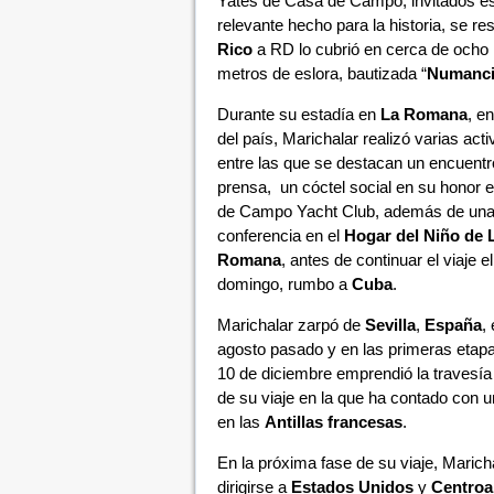
Yates de Casa de Campo, invitados espe
relevante hecho para la historia, se re
Rico
a RD lo cubrió en cerca de ocho 
metros de eslora, bautizada “
Numanci
Durante su estadía en
La Romana
, en
del país, Marichalar realizó varias act
entre las que se destacan un encuentr
prensa, un cóctel social en su honor 
de Campo Yacht Club, además de un
conferencia en el
Hogar del Niño de 
Romana
, antes de continuar el viaje e
domingo, rumbo a
Cuba
.
Marichalar zarpó de
Sevilla
,
España
,
agosto pasado y en las primeras etapas 
10 de diciembre emprendió la travesía
de su viaje en la que ha contado con u
en las
Antillas francesas
.
En la próxima fase de su viaje, Maric
dirigirse a
Estados Unidos
y
Centroa