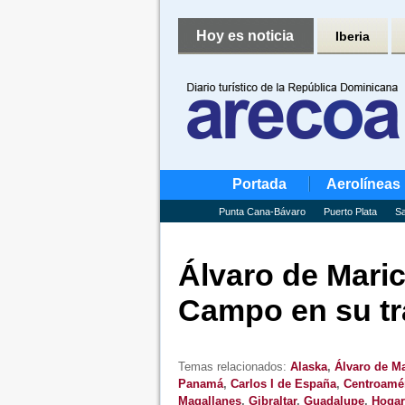
Hoy es noticia
Iberia
Portada
Aerolíneas
Punta Cana-Bávaro
Puerto Plata
Sa
Álvaro de Maric
Campo en su tr
Temas relacionados:
Alaska
,
Álvaro de Ma
Panamá
,
Carlos I de España
,
Centroamé
Magallanes
,
Gibraltar
,
Guadalupe
,
Hogar