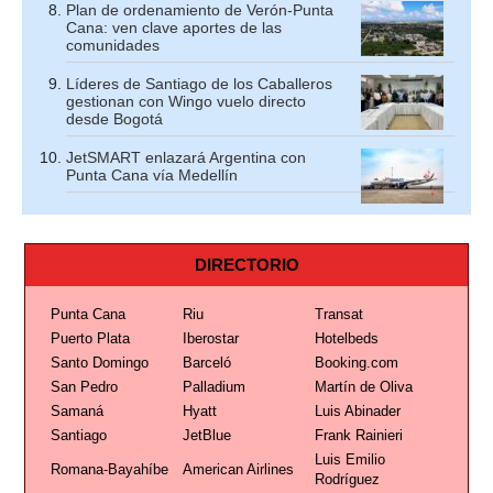
Plan de ordenamiento de Verón-Punta
Cana: ven clave aportes de las
comunidades
Líderes de Santiago de los Caballeros
gestionan con Wingo vuelo directo
desde Bogotá
JetSMART enlazará Argentina con
Punta Cana vía Medellín
DIRECTORIO
Punta Cana
Riu
Transat
Puerto Plata
Iberostar
Hotelbeds
Santo Domingo
Barceló
Booking.com
San Pedro
Palladium
Martín de Oliva
Samaná
Hyatt
Luis Abinader
Santiago
JetBlue
Frank Rainieri
Luis Emilio
Romana-Bayahíbe
American Airlines
Rodríguez