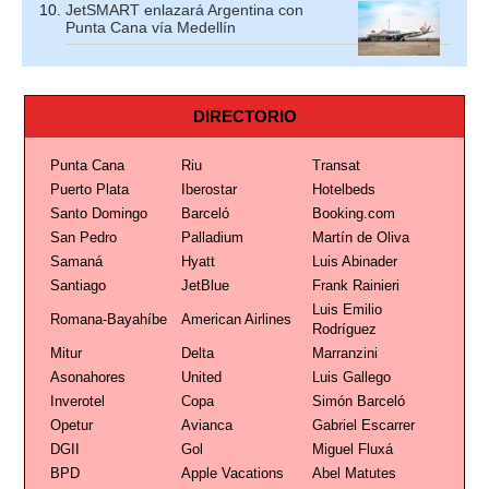
JetSMART enlazará Argentina con
Punta Cana vía Medellín
DIRECTORIO
Punta Cana
Riu
Transat
Puerto Plata
Iberostar
Hotelbeds
Santo Domingo
Barceló
Booking.com
San Pedro
Palladium
Martín de Oliva
Samaná
Hyatt
Luis Abinader
Santiago
JetBlue
Frank Rainieri
Luis Emilio
Romana-Bayahíbe
American Airlines
Rodríguez
Mitur
Delta
Marranzini
Asonahores
United
Luis Gallego
Inverotel
Copa
Simón Barceló
Opetur
Avianca
Gabriel Escarrer
DGII
Gol
Miguel Fluxá
BPD
Apple Vacations
Abel Matutes