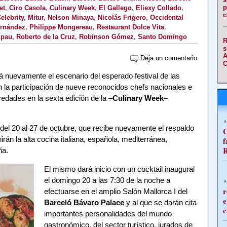
p
et
,
Ciro Casola
,
Culinary Week
,
El Gallego
,
Eliexy Collado
,
c
elebrity
,
Mitur
,
Nelson Minaya
,
Nicolás Frigero
,
Occidental
ernández
,
Philippe Mongereau
,
Restaurant Dolce Vita
,
ipau
,
Roberto de la Cruz
,
Robinson Gómez
,
Santo Domingo
R
s
A
Deja un comentario
C
 nuevamente el escenario del esperado festival de las
 la participación de nueve reconocidos chefs nacionales e
edades en la sexta edición de la –
Culinary Week
–
del 20 al 27 de octubre, que recibe nuevamente el respaldo
C
nirán la alta cocina italiana, española, mediterránea,
f
R
ña.
El mismo dará inicio con un cocktail inaugural
el domingo 20 a las 7:30 de la noche a
r
efectuarse en el amplio Salón Mallorca I del
e
Barceló Bávaro Palace
y al que se darán cita
c
importantes personalidades del mundo
gastronómico, del sector turístico, jurados de