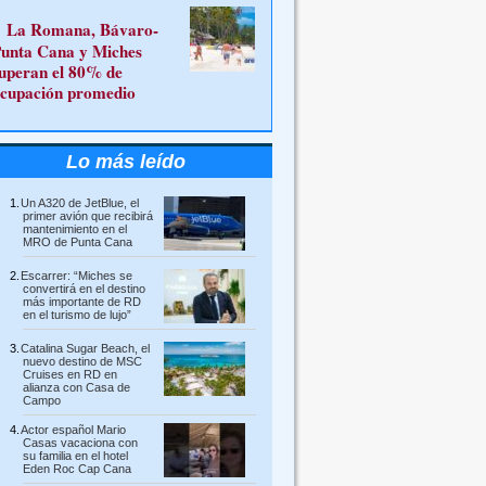
La Romana, Bávaro-
unta Cana y Miches
uperan el 80% de
cupación promedio
Lo más leído
Un A320 de JetBlue, el
primer avión que recibirá
mantenimiento en el
MRO de Punta Cana
Escarrer: “Miches se
convertirá en el destino
más importante de RD
en el turismo de lujo”
Catalina Sugar Beach, el
nuevo destino de MSC
Cruises en RD en
alianza con Casa de
Campo
Actor español Mario
Casas vacaciona con
su familia en el hotel
Eden Roc Cap Cana