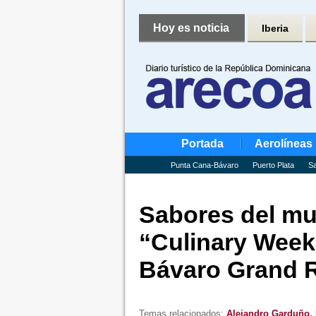
Hoy es noticia
Iberia
Portada
Aerolíneas
Punta Cana-Bávaro
Puerto Plata
Sa
Sabores del mu
“Culinary Week
Bávaro Grand 
Temas relacionados:
Alejandro Garduño
,