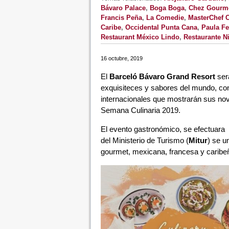
Bávaro Palace
,
Boga Boga
,
Chez Gourm
Francis Peña
,
La Comedie
,
MasterChef C
Caribe
,
Occidental Punta Cana
,
Paula F
Restaurant México Lindo
,
Restaurante N
16 octubre, 2019
El
Barceló Bávaro Grand Resort
será
exquisiteces y sabores del mundo, con
internacionales que mostrarán sus nov
Semana Culinaria 2019.
El evento gastronómico, se efectuara 
del Ministerio de Turismo (
Mitur
) se u
gourmet, mexicana, francesa y caribe