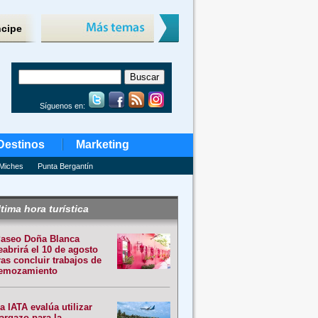
ncipe
Síguenos en:
Destinos
Marketing
Miches
Punta Bergantín
tima hora turística
aseo Doña Blanca
eabrirá el 10 de agosto
ras concluir trabajos de
emozamiento
a IATA evalúa utilizar
argazo para la