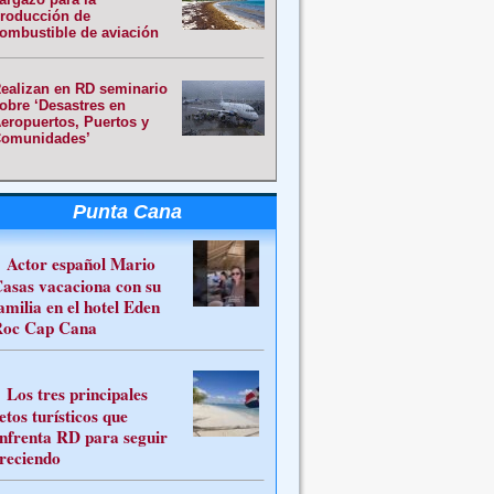
roducción de
ombustible de aviación
ealizan en RD seminario
obre ‘Desastres en
eropuertos, Puertos y
omunidades’
Punta Cana
Actor español Mario
asas vacaciona con su
amilia en el hotel Eden
oc Cap Cana
Los tres principales
etos turísticos que
nfrenta RD para seguir
reciendo