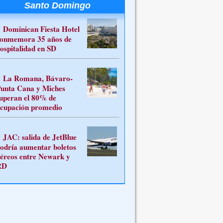
Santo Domingo
Dominican Fiesta Hotel
onmemora 35 años de
ospitalidad en SD
La Romana, Bávaro-
unta Cana y Miches
uperan el 80% de
cupación promedio
JAC: salida de JetBlue
odría aumentar boletos
éreos entre Newark y
RD