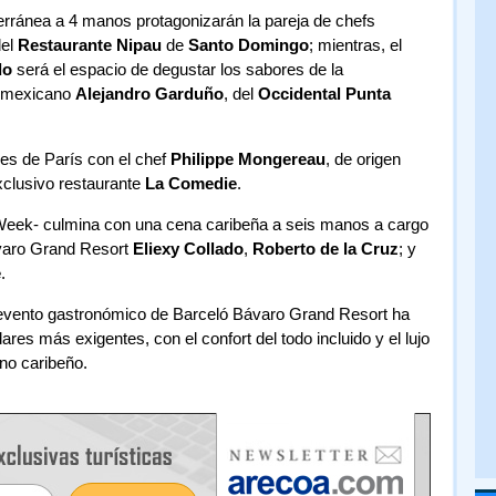
erránea a 4 manos protagonizarán la pareja de chefs
el
Restaurante Nipau
de
Santo Domingo
; mientras, el
do
será el espacio de degustar los sabores de la
f mexicano
Alejandro Garduño
, del
Occidental Punta
es de París con el chef
Philippe Mongereau
, de origen
xclusivo restaurante
La Comedie
.
Week- culmina con una cena caribeña a seis manos a cargo
ávaro Grand Resort
Eliexy Collado
,
Roberto de la Cruz
; y
e
.
 evento gastronómico de Barceló Bávaro Grand Resort ha
ares más exigentes, con el confort del todo incluido y el lujo
rno caribeño.