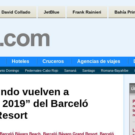
David Collado
JetBlue
Frank Rainieri
Bahía Pri
Hoteles
Cruceros
Agencias de viajes
nto Domingo
Pedernales-Cabo Rojo
Samaná
Santiago
Romana-Bayahíbe
ndo vuelven a
Úl
 2019” del Barceló
P
r
t
Resort
r
L
Barceló Bávaro Beach
,
Barceló Bávaro Grand Resort
,
Barceló
s