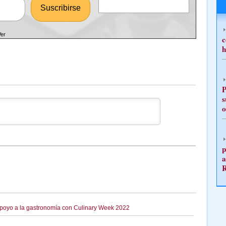
Ver
c
h
P
s
o
p
a
apoyo a la gastronomía con Culinary Week 2022