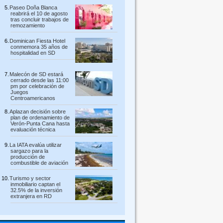
Paseo Doña Blanca
reabrirá el 10 de agosto
tras concluir trabajos de
remozamiento
Dominican Fiesta Hotel
conmemora 35 años de
hospitalidad en SD
Malecón de SD estará
cerrado desde las 11:00
pm por celebración de
Juegos
Centroamericanos
Aplazan decisión sobre
plan de ordenamiento de
Verón-Punta Cana hasta
evaluación técnica
La IATA evalúa utilizar
sargazo para la
producción de
combustible de aviación
Turismo y sector
inmobiliario captan el
32.5% de la inversión
extranjera en RD