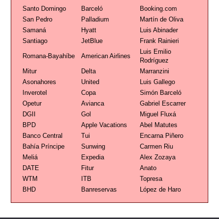
Santo Domingo
Barceló
Booking.com
San Pedro
Palladium
Martín de Oliva
Samaná
Hyatt
Luis Abinader
Santiago
JetBlue
Frank Rainieri
Luis Emilio
Romana-Bayahíbe
American Airlines
Rodríguez
Mitur
Delta
Marranzini
Asonahores
United
Luis Gallego
Inverotel
Copa
Simón Barceló
Opetur
Avianca
Gabriel Escarrer
DGII
Gol
Miguel Fluxá
BPD
Apple Vacations
Abel Matutes
Banco Central
Tui
Encarna Piñero
Bahía Príncipe
Sunwing
Carmen Riu
Meliá
Expedia
Alex Zozaya
DATE
Fitur
Anato
WTM
ITB
Topresa
BHD
Banreservas
López de Haro