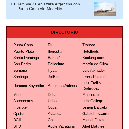
JetSMART enlazará Argentina con
Punta Cana vía Medellín
DIRECTORIO
Punta Cana
Riu
Transat
Puerto Plata
Iberostar
Hotelbeds
Santo Domingo
Barceló
Booking.com
San Pedro
Palladium
Martín de Oliva
Samaná
Hyatt
Luis Abinader
Santiago
JetBlue
Frank Rainieri
Luis Emilio
Romana-Bayahíbe
American Airlines
Rodríguez
Mitur
Delta
Marranzini
Asonahores
United
Luis Gallego
Inverotel
Copa
Simón Barceló
Opetur
Avianca
Gabriel Escarrer
DGII
Gol
Miguel Fluxá
BPD
Apple Vacations
Abel Matutes