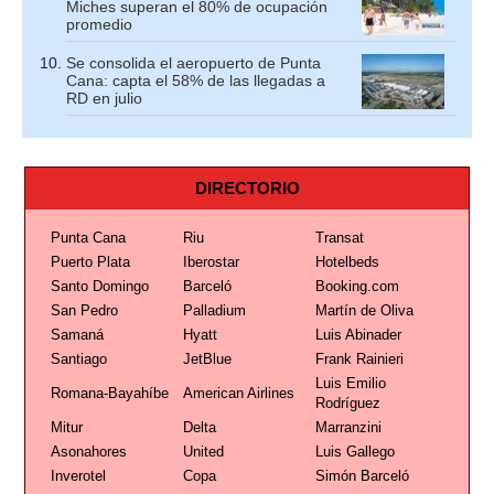
Miches superan el 80% de ocupación
promedio
Se consolida el aeropuerto de Punta
Cana: capta el 58% de las llegadas a
RD en julio
DIRECTORIO
Punta Cana
Riu
Transat
Puerto Plata
Iberostar
Hotelbeds
Santo Domingo
Barceló
Booking.com
San Pedro
Palladium
Martín de Oliva
Samaná
Hyatt
Luis Abinader
Santiago
JetBlue
Frank Rainieri
Luis Emilio
Romana-Bayahíbe
American Airlines
Rodríguez
Mitur
Delta
Marranzini
Asonahores
United
Luis Gallego
Inverotel
Copa
Simón Barceló