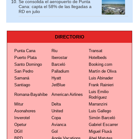
Se consolida el aeropuerto de Punta
Cana: capta el 58% de las llegadas a
RD en julio
DIRECTORIO
Punta Cana
Riu
Transat
Puerto Plata
Iberostar
Hotelbeds
Santo Domingo
Barceló
Booking.com
San Pedro
Palladium
Martín de Oliva
Samaná
Hyatt
Luis Abinader
Santiago
JetBlue
Frank Rainieri
Luis Emilio
Romana-Bayahíbe
American Airlines
Rodríguez
Mitur
Delta
Marranzini
Asonahores
United
Luis Gallego
Inverotel
Copa
Simón Barceló
Opetur
Avianca
Gabriel Escarrer
DGII
Gol
Miguel Fluxá
BPD
Apple Vacations
Abel Matutes