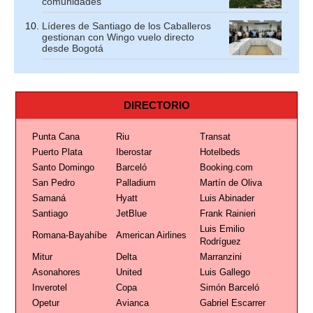
comunidades
Líderes de Santiago de los Caballeros
gestionan con Wingo vuelo directo
desde Bogotá
DIRECTORIO
Punta Cana
Riu
Transat
Puerto Plata
Iberostar
Hotelbeds
Santo Domingo
Barceló
Booking.com
San Pedro
Palladium
Martín de Oliva
Samaná
Hyatt
Luis Abinader
Santiago
JetBlue
Frank Rainieri
Luis Emilio
Romana-Bayahíbe
American Airlines
Rodríguez
Mitur
Delta
Marranzini
Asonahores
United
Luis Gallego
Inverotel
Copa
Simón Barceló
Opetur
Avianca
Gabriel Escarrer