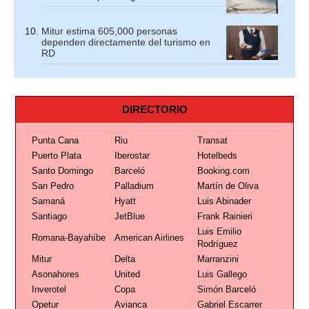
Mitur estima 605,000 personas
dependen directamente del turismo en
RD
DIRECTORIO
Punta Cana
Riu
Transat
Puerto Plata
Iberostar
Hotelbeds
Santo Domingo
Barceló
Booking.com
San Pedro
Palladium
Martín de Oliva
Samaná
Hyatt
Luis Abinader
Santiago
JetBlue
Frank Rainieri
Luis Emilio
Romana-Bayahíbe
American Airlines
Rodríguez
Mitur
Delta
Marranzini
Asonahores
United
Luis Gallego
Inverotel
Copa
Simón Barceló
Opetur
Avianca
Gabriel Escarrer