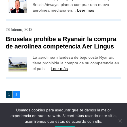
British Airways, planea comprar una nueva
aerolínea mediana en…
Leer más
28 febrero, 2013
Bruselas prohíbe a Ryanair la compra
de aerolínea competencia Aer Lingus
La aerolínea irlandesa de bajo coste Ryanair,
tiene prohibida la compra de su competencia en
el país,…
Leer más
1
2
Usamos cookies para asegurar que te damos la mejor
experiencia en nuestra web. Si continúas usando este sitio,
asumiremos que estás de acuerdo con ello.
Publicidad
Redacción
Contacto