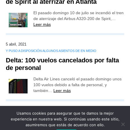
de Spirit al aterrizar en Atlanta
El pasado domingo 10 de julio se incendió el tren
de aterrizaje del Airbus A320-200 de Spirit,…
Leer más
5 abril, 2021
Y PUSO A DISPOSICIÓN ALGUNOS ASIENTOS DE EN MEDIO
Delta: 100 vuelos cancelados por falta
de personal
Delta Air Lines canceló el pasado domingo unos
100 vuelos debido a falta de personal, y
también…
Leer más
Usamos cookies para asegurar que te damos la mejor
experiencia en nuestra web. Si continúas usando este sitio,
asumiremos que estás de acuerdo con ello.
Publicidad
Redacción
Contacto