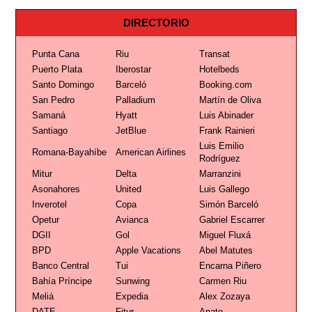
DIRECTORIO
Punta Cana
Riu
Transat
Puerto Plata
Iberostar
Hotelbeds
Santo Domingo
Barceló
Booking.com
San Pedro
Palladium
Martín de Oliva
Samaná
Hyatt
Luis Abinader
Santiago
JetBlue
Frank Rainieri
Luis Emilio
Romana-Bayahíbe
American Airlines
Rodríguez
Mitur
Delta
Marranzini
Asonahores
United
Luis Gallego
Inverotel
Copa
Simón Barceló
Opetur
Avianca
Gabriel Escarrer
DGII
Gol
Miguel Fluxá
BPD
Apple Vacations
Abel Matutes
Banco Central
Tui
Encarna Piñero
Bahía Príncipe
Sunwing
Carmen Riu
Meliá
Expedia
Alex Zozaya
DATE
Fitur
Anato