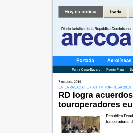
Hoy es noticia
Iberia
Portada
Aerolíneas
Punta Cana-Bávaro
Puerto Plata
Sa
7 octubre, 2019
EN LA PASADA FERIA IFTM TOP-RESA 2019
RD logra acuerdos
touroperadores e
República Domin
turoperadores 