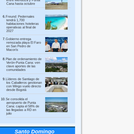
entre Mendoza y Punta
Cana hasta octubre
Freund: Pedernales
tendrá 1,700
habitaciones hoteleras
operativas al final de
2027
Gobierno entrega
remozada playa El Faro
en San Pedro de
Macorís
Plan de ordenamiento de
Verón-Punta Cana: ven
clave aportes de las
comunidades
Líderes de Santiago de
los Caballeros gestionan
con Wingo vuelo directo
desde Bogotá
Se consolida el
aeropuerto de Punta
Cana: capta el 58% de
las llegadas a RD en
julio
Santo Domingo