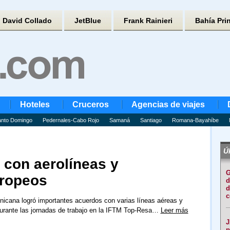
David Collado
JetBlue
Frank Rainieri
Bahía Pri
Hoteles
Cruceros
Agencias de viajes
nto Domingo
Pedernales-Cabo Rojo
Samaná
Santiago
Romana-Bayahíbe
Úl
 con aerolíneas y
G
uropeos
d
d
c
icana logró importantes acuerdos con varias líneas aéreas y
durante las jornadas de trabajo en la IFTM Top-Resa…
Leer más
J
p