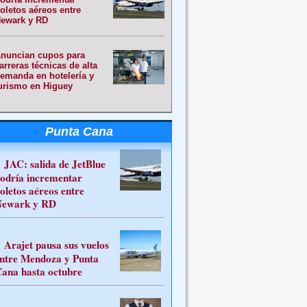
oletos aéreos entre
ewark y RD
nuncian cupos para
arreras técnicas de alta
emanda en hotelería y
urismo en Higuey
Punta Cana
JAC: salida de JetBlue
odría incrementar
oletos aéreos entre
ewark y RD
Arajet pausa sus vuelos
ntre Mendoza y Punta
ana hasta octubre