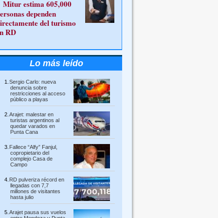
Mitur estima 605,000
ersonas dependen
irectamente del turismo
n RD
Lo más leído
Sergio Carlo: nueva
denuncia sobre
restricciones al acceso
público a playas
Arajet: malestar en
turistas argentinos al
quedar varados en
Punta Cana
Fallece “Alfy” Fanjul,
copropietario del
complejo Casa de
Campo
RD pulveriza récord en
llegadas con 7,7
millones de visitantes
hasta julio
Arajet pausa sus vuelos