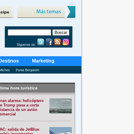
ncipe
Síguenos en:
Destinos
Marketing
Miches
Punta Bergantín
tima hora turística
ran alarma: helicóptero
e Trump pasa a corta
istancia de un avión
omercial
AC: salida de JetBlue
odría incrementar