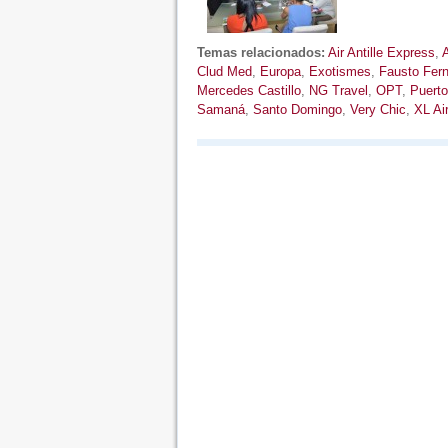
Temas relacionados:
Air Antille Express
,
A
Clud Med
,
Europa
,
Exotismes
,
Fausto Fer
Mercedes Castillo
,
NG Travel
,
OPT
,
Puerto
Samaná
,
Santo Domingo
,
Very Chic
,
XL Ai