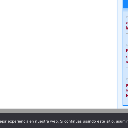
c
h
P
s
o
p
a
Publicidad
Redacción
jor experiencia en nuestra web. Si continúas usando este sitio, asumi
ncia legal
Todos los derechos reservados
Grupo Pre