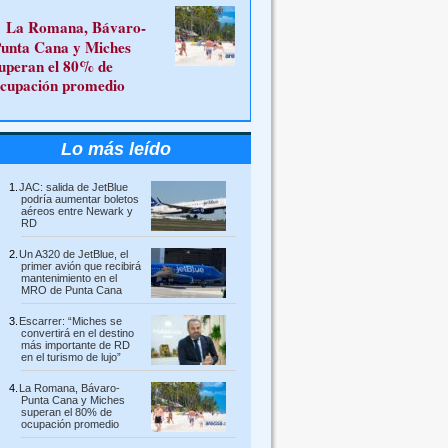
La Romana, Bávaro-
unta Cana y Miches
uperan el 80% de
cupación promedio
Lo más leído
JAC: salida de JetBlue
podría aumentar boletos
aéreos entre Newark y
RD
Un A320 de JetBlue, el
primer avión que recibirá
mantenimiento en el
MRO de Punta Cana
Escarrer: “Miches se
convertirá en el destino
más importante de RD
en el turismo de lujo”
La Romana, Bávaro-
Punta Cana y Miches
superan el 80% de
ocupación promedio