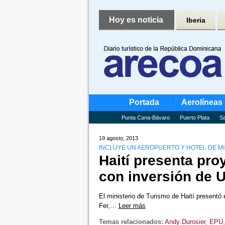
Hoy es noticia
Iberia
Portada
Aerolíneas
Punta Cana-Bávaro
Puerto Plata
Sa
19 agosto, 2013
INCLUYE UN AEROPUERTO Y HOTEL DE MI
Haití presenta proy
con inversión de 
El ministerio de Turismo de Haití presentó e
Fer,…
Leer más
Temas relacionados:
Andy Durosier
,
EPU