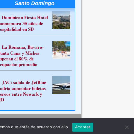
Santo Domingo
Dominican Fiesta Hotel
onmemora 35 años de
ospitalidad en SD
La Romana, Bávaro-
unta Cana y Miches
uperan el 80% de
cupación promedio
JAC: salida de JetBlue
odría aumentar boletos
éreos entre Newark y
RD
Contacto
remos que estás de acuerdo con ello.
Aceptar
ferente