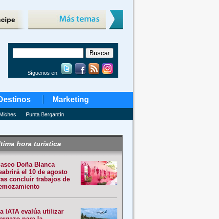
ncipe
Síguenos en:
Destinos
Marketing
Miches
Punta Bergantín
tima hora turística
aseo Doña Blanca
eabrirá el 10 de agosto
ras concluir trabajos de
emozamiento
a IATA evalúa utilizar
argazo para la