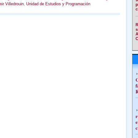
ir Villedrouin
,
Unidad de Estudios y Programación
p
c
R
s
A
C
C
f
R
r
e
c