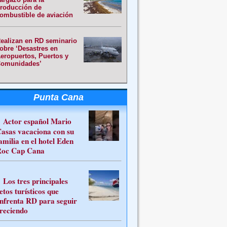
roducción de
ombustible de aviación
ealizan en RD seminario
obre ‘Desastres en
eropuertos, Puertos y
omunidades’
Punta Cana
Actor español Mario
asas vacaciona con su
amilia en el hotel Eden
oc Cap Cana
Los tres principales
etos turísticos que
nfrenta RD para seguir
reciendo