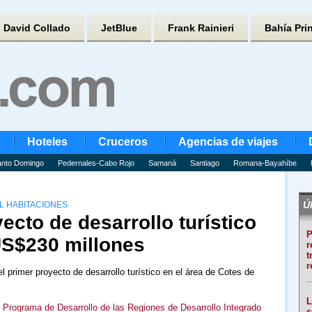
David Collado
JetBlue
Frank Rainieri
Bahía Pri
Hoteles
Cruceros
Agencias de viajes
nto Domingo
Pedernales-Cabo Rojo
Samaná
Santiago
Romana-Bayahíbe
Úl
L HABITACIONES
ecto de desarrollo turístico
P
US$230 millones
r
t
r
l primer proyecto de desarrollo turístico en el área de Cotes de
L
,
Programa de Desarrollo de las Regiones de Desarrollo Integrado
s