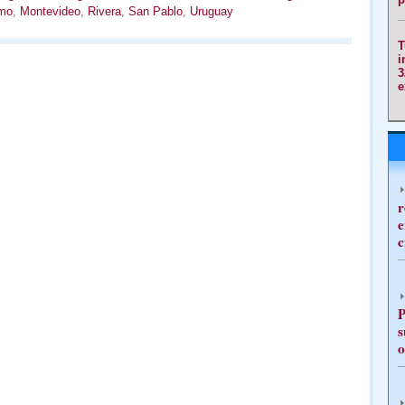
smo
,
Montevideo
,
Rivera
,
San Pablo
,
Uruguay
T
i
3
e
r
e
c
P
s
o