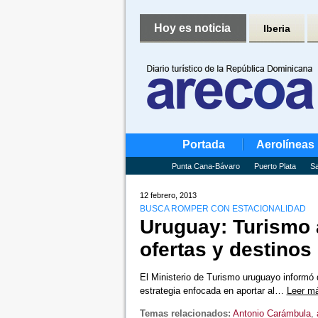
Hoy es noticia
Iberia
Portada
Aerolíneas
Punta Cana-Bávaro
Puerto Plata
Sa
12 febrero, 2013
BUSCA ROMPER CON ESTACIONALIDAD
Uruguay: Turismo a
ofertas y destinos
El Ministerio de Turismo uruguayo informó 
estrategia enfocada en aportar al…
Leer m
Temas relacionados:
Antonio Carámbula
,