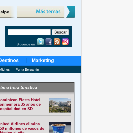
ncipe
Síguenos en:
Destinos
Marketing
Miches
Punta Bergantín
tima hora turística
ominican Fiesta Hotel
onmemora 35 años de
ospitalidad en SD
nited Airlines elimina
50 millones de vasos de
lástico al año