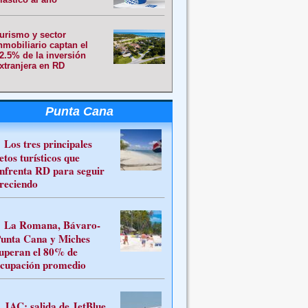
urismo y sector
nmobiliario captan el
2.5% de la inversión
xtranjera en RD
Punta Cana
Los tres principales
etos turísticos que
nfrenta RD para seguir
reciendo
La Romana, Bávaro-
unta Cana y Miches
uperan el 80% de
cupación promedio
JAC: salida de JetBlue