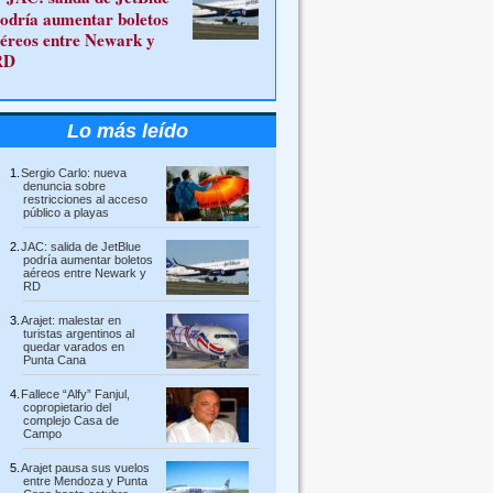
odría aumentar boletos
éreos entre Newark y
RD
Lo más leído
Sergio Carlo: nueva
denuncia sobre
restricciones al acceso
público a playas
JAC: salida de JetBlue
podría aumentar boletos
aéreos entre Newark y
RD
Arajet: malestar en
turistas argentinos al
quedar varados en
Punta Cana
Fallece “Alfy” Fanjul,
copropietario del
complejo Casa de
Campo
Arajet pausa sus vuelos
entre Mendoza y Punta