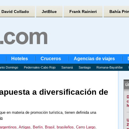
David Collado
JetBlue
Frank Rainieri
Bahía Pri
Hoteles
Cruceros
Agencias de viajes
nto Domingo
Pedernales-Cabo Rojo
Samaná
Santiago
Romana-Bayahíbe
Úl
puesta a diversificación de
D
c
h
que en materia de promoción turística, tienen definida una
ás
U
2
argentinos
,
Artigas
,
Berlín
,
Brasil
,
brasileños
,
Cerro Largo
,
p