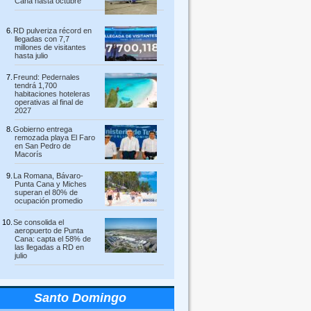
Cana hasta octubre
RD pulveriza récord en
llegadas con 7,7
millones de visitantes
hasta julio
Freund: Pedernales
tendrá 1,700
habitaciones hoteleras
operativas al final de
2027
Gobierno entrega
remozada playa El Faro
en San Pedro de
Macorís
La Romana, Bávaro-
Punta Cana y Miches
superan el 80% de
ocupación promedio
Se consolida el
aeropuerto de Punta
Cana: capta el 58% de
las llegadas a RD en
julio
Santo Domingo