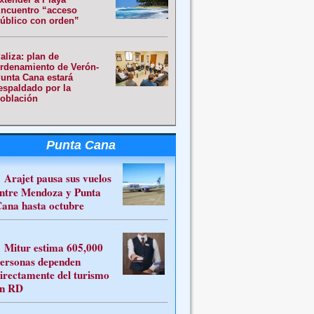
ncuentro “acceso
úblico con orden”
aliza: plan de
rdenamiento de Verón-
unta Cana estará
espaldado por la
oblación
Punta Cana
Arajet pausa sus vuelos
ntre Mendoza y Punta
ana hasta octubre
Mitur estima 605,000
ersonas dependen
irectamente del turismo
n RD