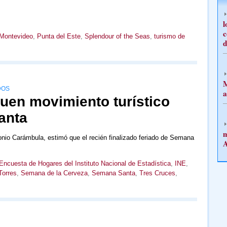
l
c
Montevideo
,
Punta del Este
,
Splendour of the Seas
,
turismo de
d
M
DOS
a
uen movimiento turístico
anta
m
nio Carámbula, estimó que el recién finalizado feriado de Semana
A
Encuesta de Hogares del Instituto Nacional de Estadística
,
INE
,
Torres
,
Semana de la Cerveza
,
Semana Santa
,
Tres Cruces
,