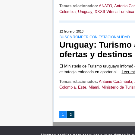
Temas relacionados:
ANATO
,
Antonio Ca
Colombia
,
Uruguay
,
XXXII Vitrina Turísti
12 febrero, 2013
BUSCA ROMPER CON ESTACIONALIDAD
Uruguay: Turismo a
ofertas y destinos
El Ministerio de Turismo uruguayo informó 
estrategia enfocada en aportar al…
Leer m
Temas relacionados:
Antonio Carámbula
,
Colombia
,
Este
,
Miami
,
Ministerio de Turi
1
2