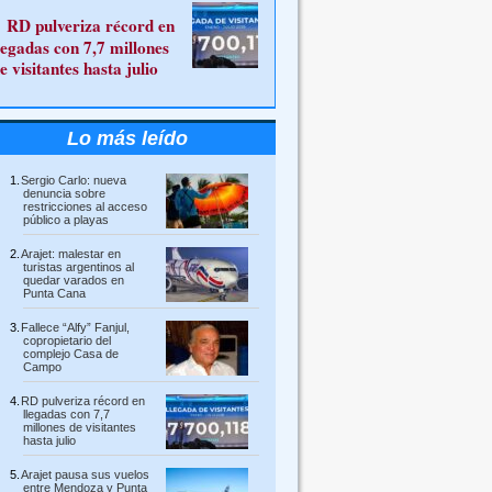
RD pulveriza récord en
legadas con 7,7 millones
e visitantes hasta julio
Lo más leído
Sergio Carlo: nueva
denuncia sobre
restricciones al acceso
público a playas
Arajet: malestar en
turistas argentinos al
quedar varados en
Punta Cana
Fallece “Alfy” Fanjul,
copropietario del
complejo Casa de
Campo
RD pulveriza récord en
llegadas con 7,7
millones de visitantes
hasta julio
Arajet pausa sus vuelos
entre Mendoza y Punta