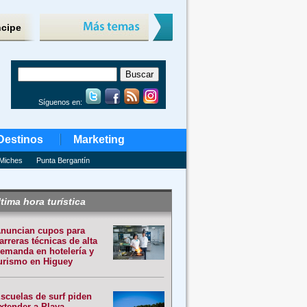
ncipe
Síguenos en:
Destinos
Marketing
Miches
Punta Bergantín
tima hora turística
nuncian cupos para
arreras técnicas de alta
emanda en hotelería y
urismo en Higuey
scuelas de surf piden
xtender a Playa