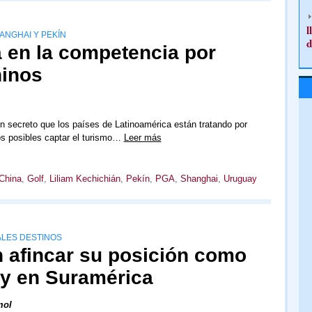
l
ANGHAI Y PEKÍN
d
 en la competencia por
hinos
n secreto que los países de Latinoamérica están tratando por
os posibles captar el turismo…
Leer más
China
,
Golf
,
Liliam Kechichián
,
Pekín
,
PGA
,
Shanghai
,
Uruguay
ALES DESTINOS
n afincar su posición como
ly en Suramérica
mol