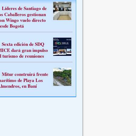
Líderes de Santiago de
os Caballeros gestionan
on Wingo vuelo directo
esde Bogotá
Sexta edición de SDQ
ICE dará gran impulso
l turismo de reuniones
Mitur construirá frente
arítimo de Playa Los
lmendros, en Baní