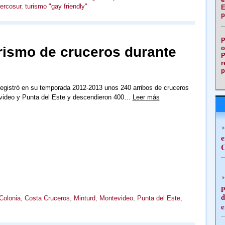
ercosur
,
turismo "gay friendly"
E
p
P
rismo de cruceros durante
o
P
r
p
egistró en su temporada 2012-2013 unos 240 arribos de cruceros
video y Punta del Este y descendieron 400…
Leer más
e
C
p
d
Colonia
,
Costa Cruceros
,
Minturd
,
Montevideo
,
Punta del Este
,
e