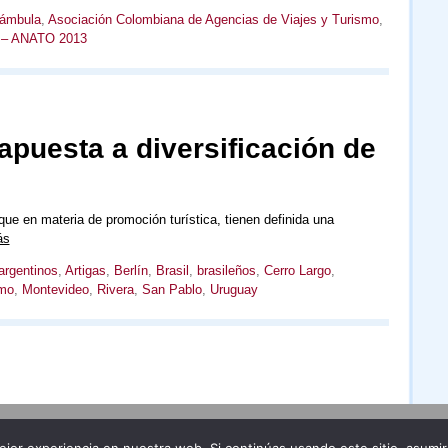
rámbula
,
Asociación Colombiana de Agencias de Viajes y Turismo
,
ca – ANATO 2013
puesta a diversificación de
que en materia de promoción turística, tienen definida una
ás
argentinos
,
Artigas
,
Berlín
,
Brasil
,
brasileños
,
Cerro Largo
,
smo
,
Montevideo
,
Rivera
,
San Pablo
,
Uruguay
Publicidad
Redacción