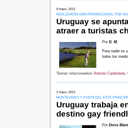
9 mayo, 2013
REALIZARON GIRA PROMOCIONAL POR SH
Uruguay se apunta
atraer a turistas c
Por
D. M.
Para nadie es u
todos los medi
Temas relacionados:
Antonio Carámbula
,
2 mayo, 2013
MONTEVIDEO Y PUNTA DEL ESTE PRINCIP
Uruguay trabaja e
destino gay friend
Por
Doris Már