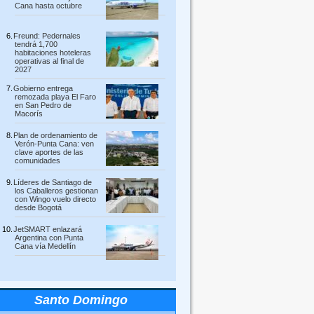
Cana hasta octubre
Freund: Pedernales
tendrá 1,700
habitaciones hoteleras
operativas al final de
2027
Gobierno entrega
remozada playa El Faro
en San Pedro de
Macorís
Plan de ordenamiento de
Verón-Punta Cana: ven
clave aportes de las
comunidades
Líderes de Santiago de
los Caballeros gestionan
con Wingo vuelo directo
desde Bogotá
JetSMART enlazará
Argentina con Punta
Cana vía Medellín
Santo Domingo