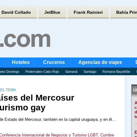
David Collado
JetBlue
Frank Rainieri
Bahía Pri
Hoteles
Cruceros
Agencias de viajes
nto Domingo
Pedernales-Cabo Rojo
Samaná
Santiago
Romana-Bayahíbe
Úl
EL TEMA
íses del Mercosur
A
turismo gay
c
d
t
e Estado del Mercosur, también en la capital uruguaya, y en él…
E
Conferencia Internacional de Negocios y Turismo LGBT
,
Cumbre
e