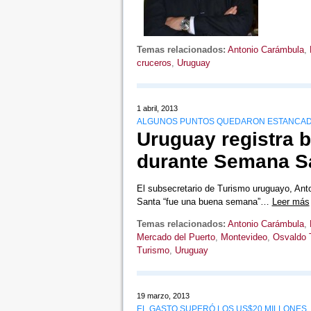
Temas relacionados:
Antonio Carámbula
,
cruceros
,
Uruguay
1 abril, 2013
ALGUNOS PUNTOS QUEDARON ESTANCA
Uruguay registra b
durante Semana S
El subsecretario de Turismo uruguayo, Anto
Santa “fue una buena semana”…
Leer más
Temas relacionados:
Antonio Carámbula
,
Mercado del Puerto
,
Montevideo
,
Osvaldo 
Turismo
,
Uruguay
19 marzo, 2013
EL GASTO SUPERÓ LOS US$20 MILLONES