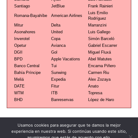
Santiago
JetBlue
Frank Rainieri
Luis Emilio
Romana-Bayahíbe
American Airlines
Rodríguez
Mitur
Delta
Marranzini
Asonahores
United
Luis Gallego
Inverotel
Copa
Simón Barceló
Opetur
Avianca
Gabriel Escarrer
DGII
Gol
Miguel Fluxá
BPD
Apple Vacations
Abel Matutes
Banco Central
Tui
Encarna Piñero
Bahía Príncipe
Sunwing
Carmen Riu
Meliá
Expedia
Alex Zozaya
DATE
Fitur
Anato
WTM
ITB
Topresa
BHD
Banreservas
López de Haro
Usamos cookies para asegurar que te damos la mejor
experiencia en nuestra web. Si continúas usando este sitio,
asumiremos que estás de acuerdo con ello.
Publicidad
Redacción
Contacto