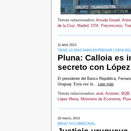
Temas relacionados:
Amuda Goueli
,
Anse
de la Cruz
,
Madrid
,
OTA
,
Preconcurso
,
Tra
11 abril, 2013
TIENE 10 DÍAS PARA ENTREGAR COPIA D
Pluna: Calloia es 
secreto con López
El presidente del Banco República, Fernand
Uruguay. Esta vez la…
Leer más
Temas relacionados:
aval
,
Aviones
,
BQB
López Mena
,
Ministerio de Economia
,
Plun
20 marzo, 2013
BROU YA COBRÓ AVAL