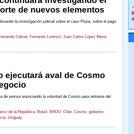
continuará investigando el
porte de nuevos elementos
l
d
levando la investigación judicial sobre el caso Pluna, sobre el pago
ernando Calloia
,
Fernando Lorenzo
,
Juan Carlos López Mena
,
 ejecutará aval de Cosmo
negocio
a de prensa anunciando la voluntad de Cosmo para retirarse del
nco de la República
,
Brasil
,
BROU
,
Chile
,
Cosmo
,
gobierno
,
cia
,
Uruguay