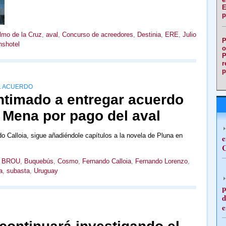
E
p
lmo de la Cruz
,
aval
,
Concurso de acreedores
,
Destinia
,
ERE
,
Julio
P
nshotel
o
P
r
p
EL ACUERDO
intimado a entregar acuerdo
 Mena por pago del aval
o Calloia, sigue añadiéndole capítulos a la novela de Pluna en
e
C
,
BROU
,
Buquebús
,
Cosmo
,
Fernando Calloia
,
Fernando Lorenzo
,
a
,
subasta
,
Uruguay
p
d
e