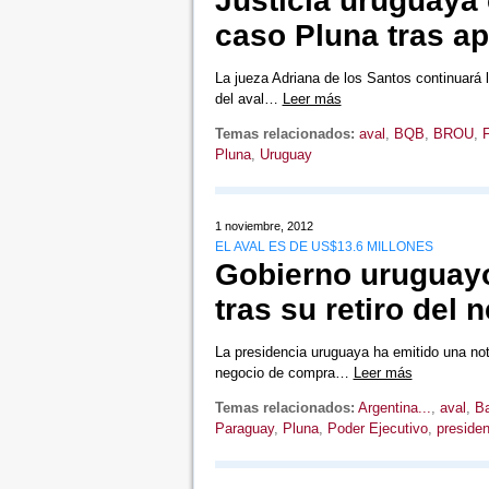
Justicia uruguaya 
caso Pluna tras a
La jueza Adriana de los Santos continuará l
del aval…
Leer más
Temas relacionados:
aval
,
BQB
,
BROU
,
F
Pluna
,
Uruguay
1 noviembre, 2012
EL AVAL ES DE US$13.6 MILLONES
Gobierno uruguayo
tras su retiro del 
La presidencia uruguaya ha emitido una not
negocio de compra…
Leer más
Temas relacionados:
Argentina...
,
aval
,
Ba
Paraguay
,
Pluna
,
Poder Ejecutivo
,
presiden