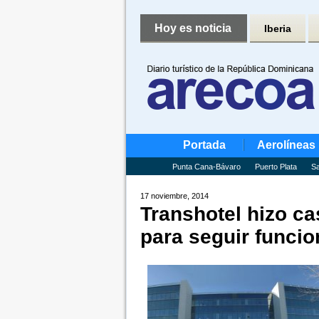
Hoy es noticia
Iberia
Portada
Aerolíneas
Punta Cana-Bávaro
Puerto Plata
Sa
17 noviembre, 2014
Transhotel hizo ca
para seguir funci