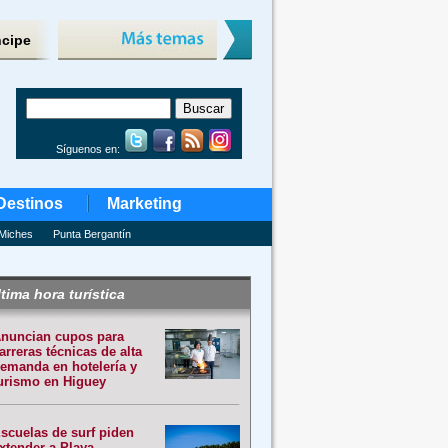
ncipe
Síguenos en:
Destinos
Marketing
Miches
Punta Bergantín
tima hora turística
nuncian cupos para
arreras técnicas de alta
emanda en hotelería y
urismo en Higuey
scuelas de surf piden
xtender a Playa