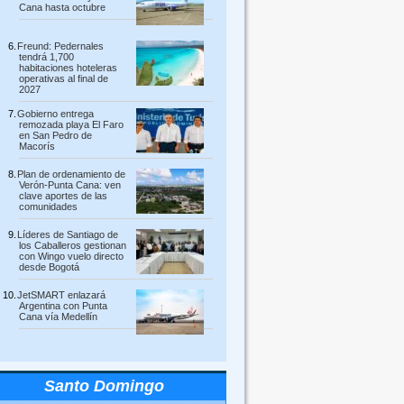
Cana hasta octubre
Freund: Pedernales
tendrá 1,700
habitaciones hoteleras
operativas al final de
2027
Gobierno entrega
remozada playa El Faro
en San Pedro de
Macorís
Plan de ordenamiento de
Verón-Punta Cana: ven
clave aportes de las
comunidades
Líderes de Santiago de
los Caballeros gestionan
con Wingo vuelo directo
desde Bogotá
JetSMART enlazará
Argentina con Punta
Cana vía Medellín
Santo Domingo