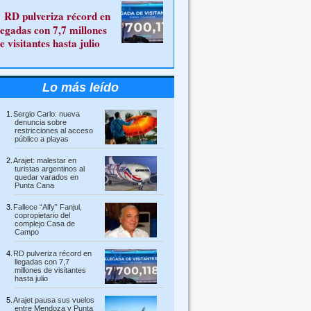
RD pulveriza récord en
legadas con 7,7 millones
e visitantes hasta julio
Lo más leído
Sergio Carlo: nueva
denuncia sobre
restricciones al acceso
público a playas
Arajet: malestar en
turistas argentinos al
quedar varados en
Punta Cana
Fallece “Alfy” Fanjul,
copropietario del
complejo Casa de
Campo
RD pulveriza récord en
llegadas con 7,7
millones de visitantes
hasta julio
Arajet pausa sus vuelos
entre Mendoza y Punta