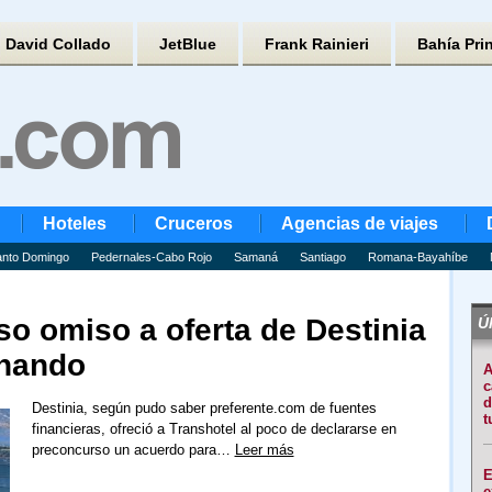
David Collado
JetBlue
Frank Rainieri
Bahía Pri
Hoteles
Cruceros
Agencias de viajes
nto Domingo
Pedernales-Cabo Rojo
Samaná
Santiago
Romana-Bayahíbe
so omiso a oferta de Destinia
Úl
onando
A
c
d
Destinia, según pudo saber preferente.com de fuentes
t
financieras, ofreció a Transhotel al poco de declararse en
preconcurso un acuerdo para…
Leer más
E
e