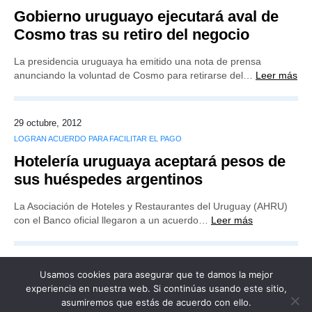
Gobierno uruguayo ejecutará aval de
Cosmo tras su retiro del negocio
La presidencia uruguaya ha emitido una nota de prensa
anunciando la voluntad de Cosmo para retirarse del…
Leer más
29 octubre, 2012
LOGRAN ACUERDO PARA FACILITAR EL PAGO
Hotelería uruguaya aceptará pesos de
sus huéspedes argentinos
La Asociación de Hoteles y Restaurantes del Uruguay (AHRU)
con el Banco oficial llegaron a un acuerdo…
Leer más
Usamos cookies para asegurar que te damos la mejor
experiencia en nuestra web. Si continúas usando este sitio,
asumiremos que estás de acuerdo con ello.
Publicidad
Redacción
Contacto