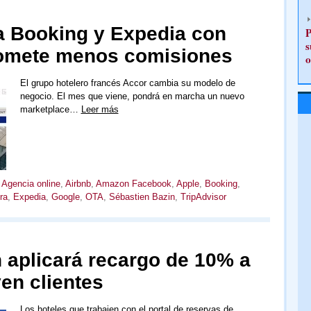
 a Booking y Expedia con
P
s
omete menos comisiones
o
El grupo hotelero francés Accor cambia su modelo de
negocio. El mes que viene, pondrá en marcha un nuevo
marketplace…
Leer más
,
Agencia online
,
Airbnb
,
Amazon Facebook
,
Apple
,
Booking
,
ra
,
Expedia
,
Google
,
OTA
,
Sébastien Bazin
,
TripAdvisor
aplicará recargo de 10% a
ven clientes
Los hoteles que trabajen con el portal de reservas de