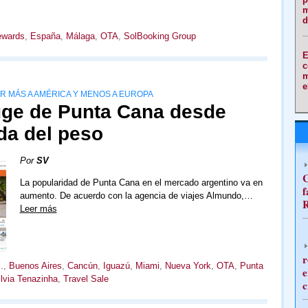
m
d
wards
,
España
,
Málaga
,
OTA
,
SolBooking Group
E
c
m
e
R MÁS A AMÉRICA Y MENOS A EUROPA
uge de Punta Cana desde
da del peso
Por
SV
C
La popularidad de Punta Cana en el mercado argentino va en
f
aumento. De acuerdo con la agencia de viajes Almundo,…
R
Leer más
r
.
,
Buenos Aires
,
Cancún
,
Iguazú
,
Miami
,
Nueva York
,
OTA
,
Punta
e
ilvia Tenazinha
,
Travel Sale
c