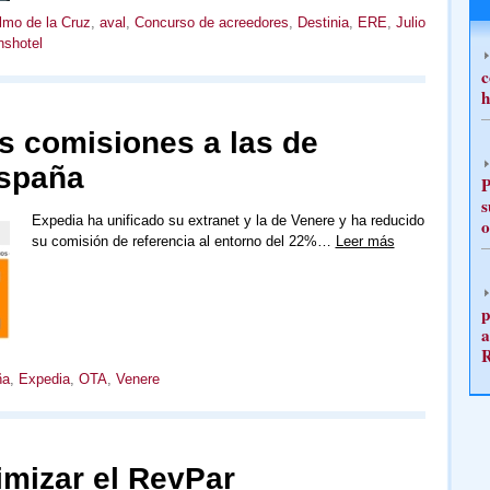
lmo de la Cruz
,
aval
,
Concurso de acreedores
,
Destinia
,
ERE
,
Julio
nshotel
c
h
s comisiones a las de
spaña
P
s
Expedia ha unificado su extranet y la de Venere y ha reducido
o
su comisión de referencia al entorno del 22%…
Leer más
p
a
ña
,
Expedia
,
OTA
,
Venere
imizar el RevPar