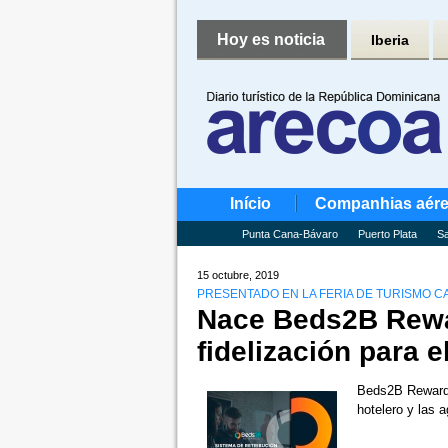
Hoy es noticia
Iberia
Início
Companhias aér
Punta Cana-Bávaro
Puerto Plata
Sa
15 octubre, 2019
PRESENTADO EN LA FERIA DE TURISMO 
Nace Beds2B Rewa
fidelización para e
Beds2B Rewards,
hotelero y las 