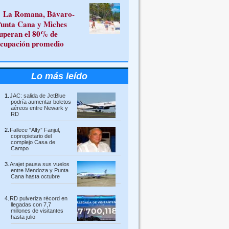
La Romana, Bávaro-
unta Cana y Miches
uperan el 80% de
cupación promedio
Lo más leído
JAC: salida de JetBlue
podría aumentar boletos
aéreos entre Newark y
RD
Fallece “Alfy” Fanjul,
copropietario del
complejo Casa de
Campo
Arajet pausa sus vuelos
entre Mendoza y Punta
Cana hasta octubre
RD pulveriza récord en
llegadas con 7,7
millones de visitantes
hasta julio