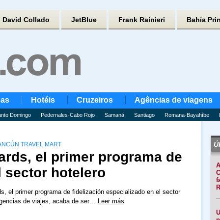
David Collado
JetBlue
Frank Rainieri
Bahía Pri
eas
Hotéis
Cruzeiros
Agências de viagens
nto Domingo
Pedernales-Cabo Rojo
Samaná
Santiago
Romana-Bayahíbe
Úl
CANCÚN TRAVEL MART
rds, el primer programa de
A
l sector hotelero
C
f
R
 el primer programa de fidelización especializado en el sector
agencias de viajes, acaba de ser…
Leer más
U
p