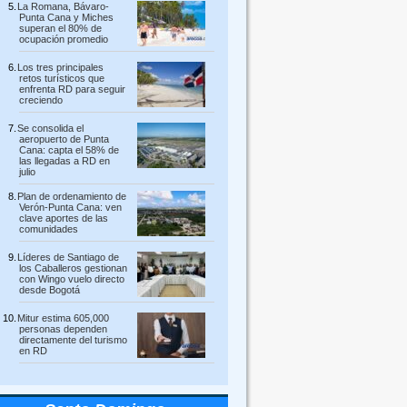
La Romana, Bávaro-
Punta Cana y Miches
superan el 80% de
ocupación promedio
Los tres principales
retos turísticos que
enfrenta RD para seguir
creciendo
Se consolida el
aeropuerto de Punta
Cana: capta el 58% de
las llegadas a RD en
julio
Plan de ordenamiento de
Verón-Punta Cana: ven
clave aportes de las
comunidades
Líderes de Santiago de
los Caballeros gestionan
con Wingo vuelo directo
desde Bogotá
Mitur estima 605,000
personas dependen
directamente del turismo
en RD