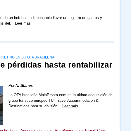
o de un hotel es indispensable llevar un registro de gastos y
isis del…
Leer más
KETING EN SU OTA BRASILEÑA
e pérdidas hasta rentabilizar
Por
N. Blanes
La OTA brasileña MalaPronta.com es la última adquisición del
grupo turístico europeo TUI Travel Accommodation &
Destinations para su división…
Leer más
stinations
,
Agencias de viajes
,
AsiaRooms.com
,
Brasil
,
Chris