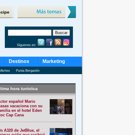
ncipe
Síguenos en:
Destinos
Marketing
Miches
Punta Bergantín
tima hora turística
ctor español Mario
asas vacaciona con su
amilia en el hotel Eden
oc Cap Cana
n A320 de JetBlue, el
rimer avión que recibirá