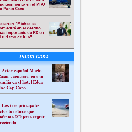
antenimiento en el MRO
e Punta Cana
scarrer: “Miches se
onvertirá en el destino
ás importante de RD en
l turismo de lujo”
Punta Cana
Actor español Mario
asas vacaciona con su
amilia en el hotel Eden
oc Cap Cana
Los tres principales
etos turísticos que
nfrenta RD para seguir
reciendo