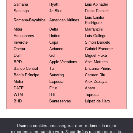
Samaná
Hyatt
Luis Abinader
Santiago
JetBlue
Frank Rainieri
Luis Emilio
Romana-Bayahíbe
American Airlines
Rodríguez
Mitur
Delta
Marranzini
Asonahores
United
Luis Gallego
Inverotel
Copa
Simón Barceló
Opetur
Avianca
Gabriel Escarrer
DGII
Gol
Miguel Fluxá
BPD
Apple Vacations
Abel Matutes
Banco Central
Tui
Encarna Piñero
Bahía Príncipe
Sunwing
Carmen Riu
Meliá
Expedia
Alex Zozaya
DATE
Fitur
Anato
WTM
ITB
Topresa
BHD
Banreservas
López de Haro
Usamos cookies para asegurar que te damos la mejor
experiencia en nuestra web. Si continúas usando este sitio,