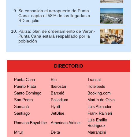
Se consolida el aeropuerto de Punta
Cana: capta el 58% de las llegadas a
RD en julio
Paliza: plan de ordenamiento de Verón-
Punta Cana estará respaldado por la
población
DIRECTORIO
Punta Cana
Riu
Transat
Puerto Plata
Iberostar
Hotelbeds
Santo Domingo
Barceló
Booking.com
San Pedro
Palladium
Martín de Oliva
Samaná
Hyatt
Luis Abinader
Santiago
JetBlue
Frank Rainieri
Luis Emilio
Romana-Bayahíbe
American Airlines
Rodríguez
Mitur
Delta
Marranzini