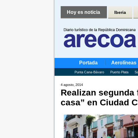
Hoy es noticia
Iberia
Portada
Aerolíneas
Punta Cana-Bávaro
Puerto Plata
Sa
4 agosto, 2014
Realizan segunda 
casa” en Ciudad C