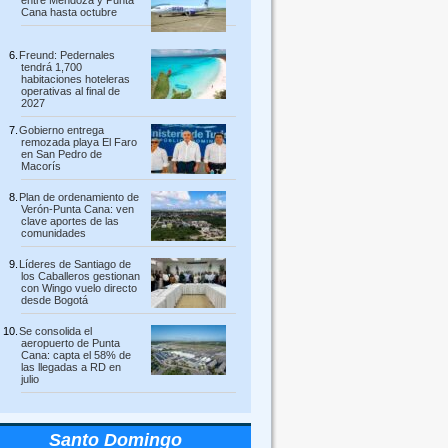
entre Mendoza y Punta
Cana hasta octubre
Freund: Pedernales
tendrá 1,700
habitaciones hoteleras
operativas al final de
2027
Gobierno entrega
remozada playa El Faro
en San Pedro de
Macorís
Plan de ordenamiento de
Verón-Punta Cana: ven
clave aportes de las
comunidades
Líderes de Santiago de
los Caballeros gestionan
con Wingo vuelo directo
desde Bogotá
Se consolida el
aeropuerto de Punta
Cana: capta el 58% de
las llegadas a RD en
julio
Santo Domingo