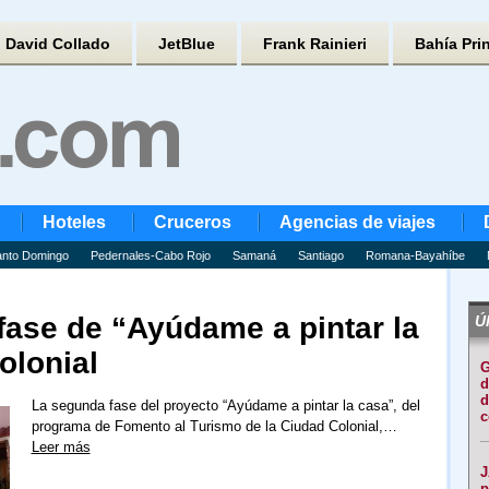
David Collado
JetBlue
Frank Rainieri
Bahía Pri
Hoteles
Cruceros
Agencias de viajes
nto Domingo
Pedernales-Cabo Rojo
Samaná
Santiago
Romana-Bayahíbe
fase de “Ayúdame a pintar la
Úl
olonial
G
d
d
La segunda fase del proyecto “Ayúdame a pintar la casa”, del
c
programa de Fomento al Turismo de la Ciudad Colonial,…
Leer más
J
p