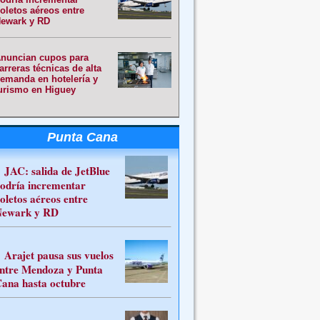
oletos aéreos entre
ewark y RD
nuncian cupos para
arreras técnicas de alta
emanda en hotelería y
urismo en Higuey
Punta Cana
JAC: salida de JetBlue
odría incrementar
oletos aéreos entre
ewark y RD
Arajet pausa sus vuelos
ntre Mendoza y Punta
ana hasta octubre