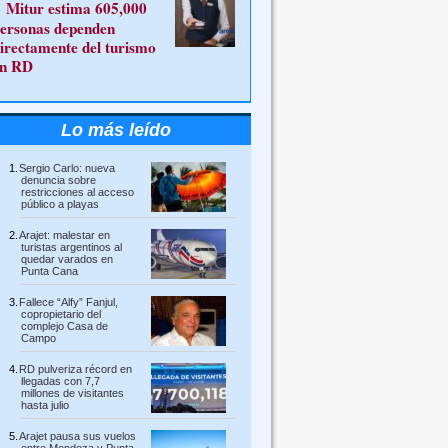
Mitur estima 605,000
ersonas dependen
irectamente del turismo
n RD
Lo más leído
Sergio Carlo: nueva
denuncia sobre
restricciones al acceso
público a playas
Arajet: malestar en
turistas argentinos al
quedar varados en
Punta Cana
Fallece “Alfy” Fanjul,
copropietario del
complejo Casa de
Campo
RD pulveriza récord en
llegadas con 7,7
millones de visitantes
hasta julio
Arajet pausa sus vuelos