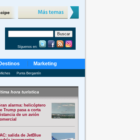
ncipe
Síguenos en:
Destinos
Marketing
Miches
Punta Bergantín
tima hora turística
ran alarma: helicóptero
e Trump pasa a corta
istancia de un avión
omercial
AC: salida de JetBlue
odría incrementar