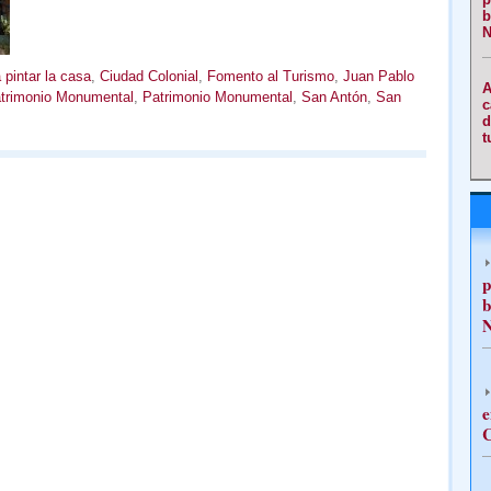
b
N
pintar la casa
,
Ciudad Colonial
,
Fomento al Turismo
,
Juan Pablo
A
atrimonio Monumental
,
Patrimonio Monumental
,
San Antón
,
San
c
d
t
p
b
N
e
C