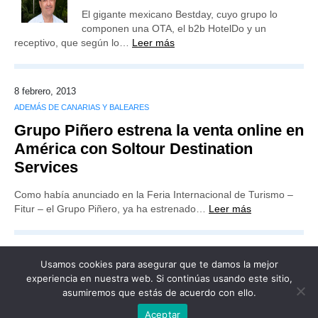
El gigante mexicano Bestday, cuyo grupo lo
componen una OTA, el b2b HotelDo y un
receptivo, que según lo…
Leer más
8 febrero, 2013
ADEMÁS DE CANARIAS Y BALEARES
Grupo Piñero estrena la venta online en
América con Soltour Destination
Services
Como había anunciado en la Feria Internacional de Turismo –
Fitur – el Grupo Piñero, ya ha estrenado…
Leer más
Usamos cookies para asegurar que te damos la mejor
experiencia en nuestra web. Si continúas usando este sitio,
asumiremos que estás de acuerdo con ello.
Publicidad
Redacción
Contacto
Aceptar
Advertencia legal
Todos los derechos reservados