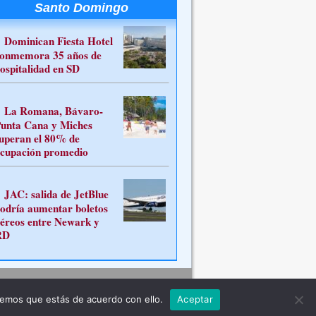
Santo Domingo
Dominican Fiesta Hotel
onmemora 35 años de
ospitalidad en SD
La Romana, Bávaro-
unta Cana y Miches
uperan el 80% de
cupación promedio
JAC: salida de JetBlue
odría aumentar boletos
éreos entre Newark y
RD
Contacto
remos que estás de acuerdo con ello.
Aceptar
ferente