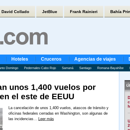
David Collado
JetBlue
Frank Rainieri
Bahía Pri
Hoteles
Cruceros
Agencias de viajes
nto Domingo
Pedernales-Cabo Rojo
Samaná
Santiago
Romana-Bayahíbe
an unos 1,400 vuelos por
Úl
 en el este de EEUU
D
c
h
La cancelación de unos 1,400 vuelos, atascos de tránsito y
oficinas federales cerradas en Washington, son algunas de
las incidencias…
Leer más
U
2
p