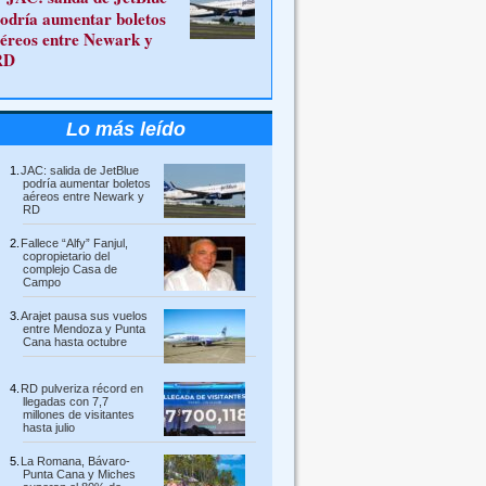
odría aumentar boletos
éreos entre Newark y
RD
Lo más leído
JAC: salida de JetBlue
podría aumentar boletos
aéreos entre Newark y
RD
Fallece “Alfy” Fanjul,
copropietario del
complejo Casa de
Campo
Arajet pausa sus vuelos
entre Mendoza y Punta
Cana hasta octubre
RD pulveriza récord en
llegadas con 7,7
millones de visitantes
hasta julio
La Romana, Bávaro-
Punta Cana y Miches