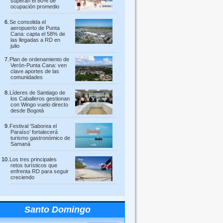
superan el 80% de
ocupación promedio
Se consolida el
aeropuerto de Punta
Cana: capta el 58% de
las llegadas a RD en
julio
Plan de ordenamiento de
Verón-Punta Cana: ven
clave aportes de las
comunidades
Líderes de Santiago de
los Caballeros gestionan
con Wingo vuelo directo
desde Bogotá
Festival ‘Saborea el
Paraíso’ fortalecerá
turismo gastronómico de
Samaná
Los tres principales
retos turísticos que
enfrenta RD para seguir
creciendo
Santo Domingo