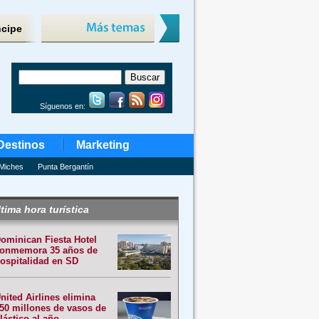
ncipe
Síguenos en:
Destinos
Marketing
Miches
Punta Bergantín
tima hora turística
ominican Fiesta Hotel
onmemora 35 años de
ospitalidad en SD
nited Airlines elimina
50 millones de vasos de
lástico al año