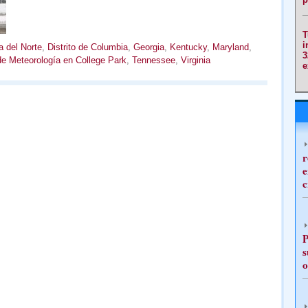
T
i
a del Norte
,
Distrito de Columbia
,
Georgia
,
Kentucky
,
Maryland
,
3
de Meteorología en College Park
,
Tennessee
,
Virginia
e
r
e
c
P
s
o