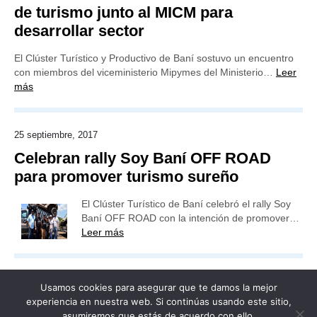
de turismo junto al MICM para
desarrollar sector
El Clúster Turístico y Productivo de Baní sostuvo un encuentro
con miembros del viceministerio Mipymes del Ministerio…
Leer
más
25 septiembre, 2017
Celebran rally Soy Baní OFF ROAD
para promover turismo sureño
El Clúster Turístico de Baní celebró el rally Soy
Baní OFF ROAD con la intención de promover…
Leer más
Usamos cookies para asegurar que te damos la mejor
experiencia en nuestra web. Si continúas usando este sitio,
asumiremos que estás de acuerdo con ello.
Publicidad
Redacción
Contacto