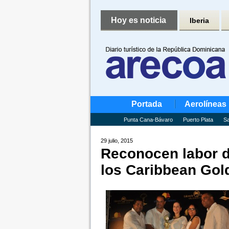
Hoy es noticia
Iberia
Portada
Aerolíneas
Punta Cana-Bávaro
Puerto Plata
Sa
29 julio, 2015
Reconocen labor d
los Caribbean Gol