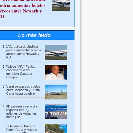
odría aumentar boletos
éreos entre Newark y
RD
Lo más leído
JAC: salida de JetBlue
podría aumentar boletos
aéreos entre Newark y
RD
Fallece “Alfy” Fanjul,
copropietario del
complejo Casa de
Campo
Arajet pausa sus vuelos
entre Mendoza y Punta
Cana hasta octubre
RD pulveriza récord en
llegadas con 7,7
millones de visitantes
hasta julio
La Romana, Bávaro-
Punta Cana y Miches