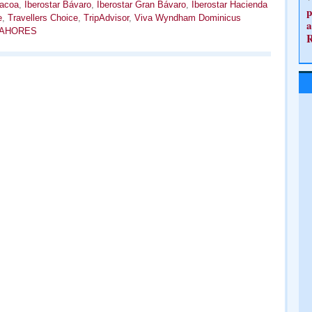
yacoa
,
Iberostar Bávaro
,
Iberostar Gran Bávaro
,
Iberostar Hacienda
p
e
,
Travellers Choice
,
TripAdvisor
,
Viva Wyndham Dominicus
a
ONAHORES