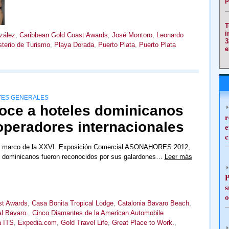
T
i
zález
,
Caribbean Gold Coast Awards
,
José Montoro
,
Leonardo
3
sterio de Turismo
,
Playa Dorada
,
Puerto Plata
,
Puerto Plata
e
TES GENERALES
oce a hoteles dominicanos
r
operadores internacionales
e
c
el marco de la XXVI Exposición Comercial ASONAHORES 2012,
s dominicanos fueron reconocidos por sus galardones…
Leer más
P
s
o
st Awards
,
Casa Bonita Tropical Lodge
,
Catalonia Bavaro Beach
,
l Bavaro.
,
Cinco Diamantes de la American Automobile
a ITS
,
Expedia.com
,
Gold Travel Life
,
Great Place to Work.
,