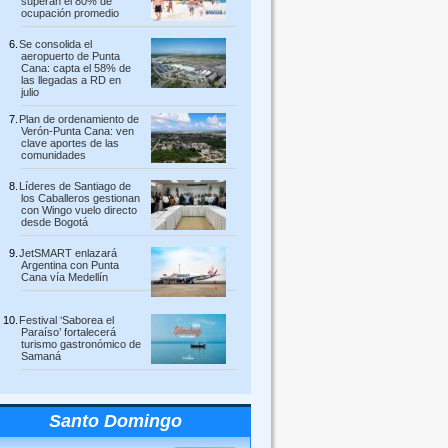
superan el 80% de
ocupación promedio
Se consolida el
aeropuerto de Punta
Cana: capta el 58% de
las llegadas a RD en
julio
Plan de ordenamiento de
Verón-Punta Cana: ven
clave aportes de las
comunidades
Líderes de Santiago de
los Caballeros gestionan
con Wingo vuelo directo
desde Bogotá
JetSMART enlazará
Argentina con Punta
Cana vía Medellín
Festival ‘Saborea el
Paraíso’ fortalecerá
turismo gastronómico de
Samaná
Santo Domingo