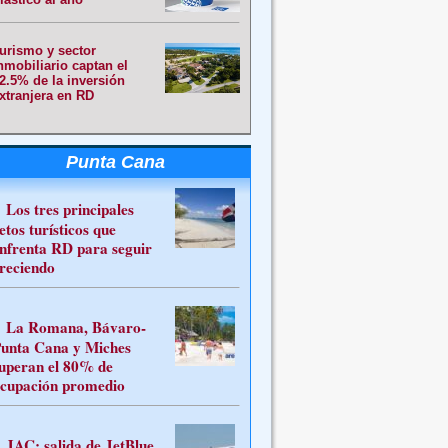
urismo y sector
nmobiliario captan el
2.5% de la inversión
xtranjera en RD
Punta Cana
Los tres principales
etos turísticos que
nfrenta RD para seguir
reciendo
La Romana, Bávaro-
unta Cana y Miches
uperan el 80% de
cupación promedio
JAC: salida de JetBlue