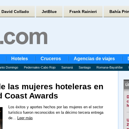
David Collado
JetBlue
Frank Rainieri
Bahía Pri
Hoteles
Cruceros
Agencias de viajes
nto Domingo
Pedernales-Cabo Rojo
Samaná
Santiago
Romana-Bayahíbe
e las mujeres hoteleras en
Úl
d Coast Awards
D
c
h
Los éxitos y aportes hechos por las mujeres en el sector
turístico fueron reconocidos en la décimo tercera entrega
de…
Leer más
U
2
p