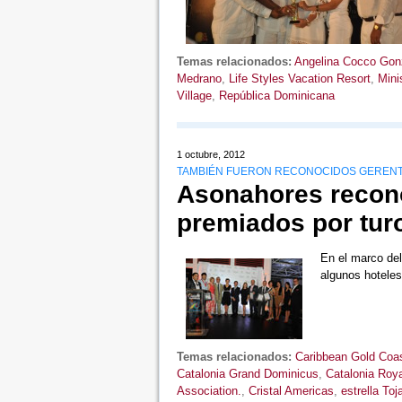
Temas relacionados:
Angelina Cocco Gon
Medrano
,
Life Styles Vacation Resort
,
Mini
Village
,
República Dominicana
1 octubre, 2012
TAMBIÉN FUERON RECONOCIDOS GEREN
Asonahores recon
premiados por tur
En el marco d
algunos hotele
Temas relacionados:
Caribbean Gold Coa
Catalonia Grand Dominicus
,
Catalonia Roya
Association.
,
Cristal Americas
,
estrella Toj