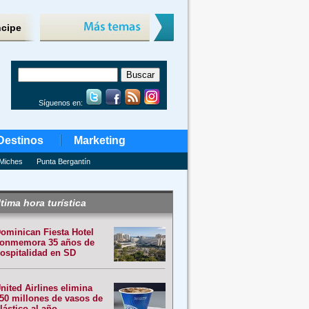
ncipe
Síguenos en:
Destinos
Marketing
Miches
Punta Bergantín
tima hora turística
ominican Fiesta Hotel
onmemora 35 años de
ospitalidad en SD
nited Airlines elimina
50 millones de vasos de
lástico al año