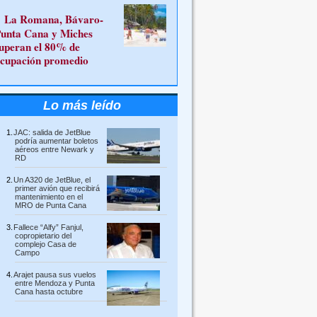
La Romana, Bávaro-
unta Cana y Miches
uperan el 80% de
cupación promedio
Lo más leído
JAC: salida de JetBlue
podría aumentar boletos
aéreos entre Newark y
RD
Un A320 de JetBlue, el
primer avión que recibirá
mantenimiento en el
MRO de Punta Cana
Fallece “Alfy” Fanjul,
copropietario del
complejo Casa de
Campo
Arajet pausa sus vuelos
entre Mendoza y Punta
Cana hasta octubre