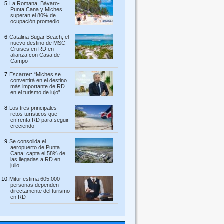
La Romana, Bávaro-
Punta Cana y Miches
superan el 80% de
ocupación promedio
Catalina Sugar Beach, el
nuevo destino de MSC
Cruises en RD en
alianza con Casa de
Campo
Escarrer: “Miches se
convertirá en el destino
más importante de RD
en el turismo de lujo”
Los tres principales
retos turísticos que
enfrenta RD para seguir
creciendo
Se consolida el
aeropuerto de Punta
Cana: capta el 58% de
las llegadas a RD en
julio
Mitur estima 605,000
personas dependen
directamente del turismo
en RD