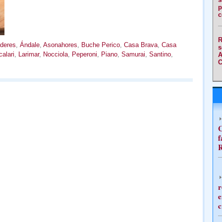
p
c
R
deres
,
Ándale
,
Asonahores
,
Buche Perico
,
Casa Brava
,
Casa
s
alari
,
Larimar
,
Nocciola
,
Peperoni
,
Piano
,
Samurai
,
Santino
,
A
C
C
f
R
r
e
c