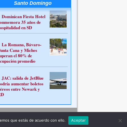
Santo Domingo
Dominican Fiesta Hotel
onmemora 35 años de
ospitalidad en SD
La Romana, Bávaro-
unta Cana y Miches
uperan el 80% de
cupación promedio
JAC: salida de JetBlue
odría aumentar boletos
éreos entre Newark y
RD
Contacto
remos que estás de acuerdo con ello.
Aceptar
ferente