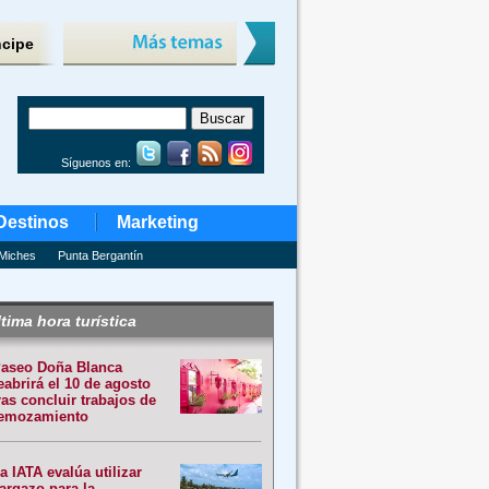
ncipe
Síguenos en:
Destinos
Marketing
Miches
Punta Bergantín
tima hora turística
aseo Doña Blanca
eabrirá el 10 de agosto
ras concluir trabajos de
emozamiento
a IATA evalúa utilizar
argazo para la