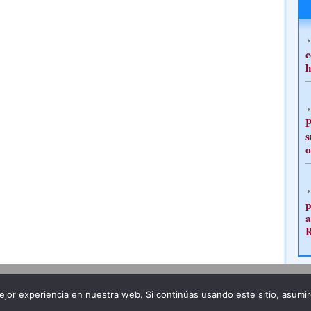
c
h
P
s
o
p
a
Publicidad
Redacción
jor experiencia en nuestra web. Si continúas usando este sitio, asumi
ncia legal
Todos los derechos reservados
Grupo Pre