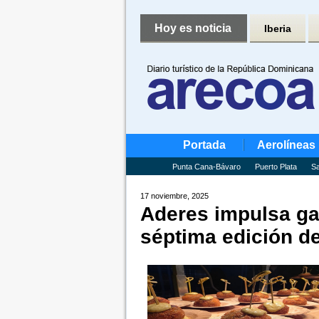
Hoy es noticia
Iberia
Portada
Aerolíneas
Punta Cana-Bávaro
Puerto Plata
Sa
17 noviembre, 2025
Aderes impulsa g
séptima edición de