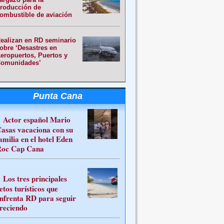
roducción de
ombustible de aviación
ealizan en RD seminario
obre ‘Desastres en
eropuertos, Puertos y
omunidades’
Punta Cana
Actor español Mario
asas vacaciona con su
amilia en el hotel Eden
oc Cap Cana
Los tres principales
etos turísticos que
nfrenta RD para seguir
reciendo