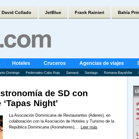
David Collado
JetBlue
Frank Rainieri
Bahía Pri
Hoteles
Cruceros
Agencias de viajes
nto Domingo
Pedernales-Cabo Rojo
Samaná
Santiago
Romana-Bayahíbe
astronomía de SD con
Úl
 ‘Tapas Night’
P
r
t
La Asociación Dominicana de Restaurantes (Aderes), en
r
colaboración con la Asociación de Hoteles y Turismo de la
República Dominicana (Asonahores),…
Leer más
L
s