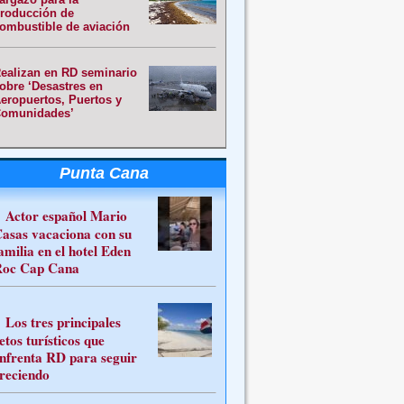
roducción de
ombustible de aviación
ealizan en RD seminario
obre ‘Desastres en
eropuertos, Puertos y
omunidades’
Punta Cana
Actor español Mario
asas vacaciona con su
amilia en el hotel Eden
oc Cap Cana
Los tres principales
etos turísticos que
nfrenta RD para seguir
reciendo