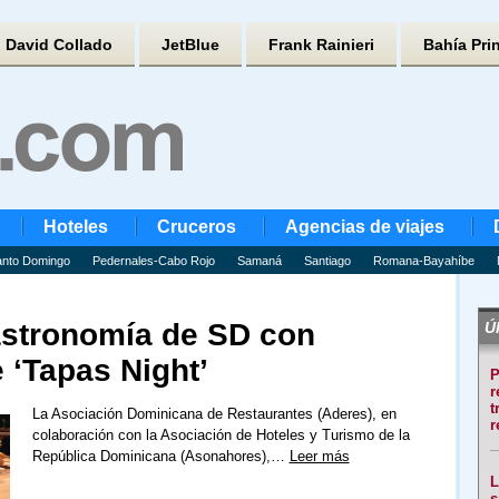
David Collado
JetBlue
Frank Rainieri
Bahía Pri
Hoteles
Cruceros
Agencias de viajes
nto Domingo
Pedernales-Cabo Rojo
Samaná
Santiago
Romana-Bayahíbe
astronomía de SD con
Úl
 ‘Tapas Night’
P
r
t
La Asociación Dominicana de Restaurantes (Aderes), en
r
colaboración con la Asociación de Hoteles y Turismo de la
República Dominicana (Asonahores),…
Leer más
L
s