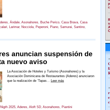
p
c
R
deres
,
Ándale
,
Asonahores
,
Buche Perico
,
Casa Brava
,
Casa
s
alari
,
Larimar
,
Nocciola
,
Peperoni
,
Piano
,
Samurai
,
Santino
,
A
C
res anuncian suspensión de
ta nuevo aviso
C
f
La Asociación de Hoteles y Turismo (Asonahores) y la
R
Asociación Dominicana de Restaurantes (Aderes) anunciaron
que la realización de ‘Tapas…
Leer más
r
e
c
 Nigth 2025
,
Aderes
,
Aloft SD
,
Asonahores
,
Piantini