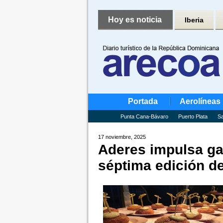
Hoy es noticia
Iberia
Portada
Aerolíneas
Punta Cana-Bávaro
Puerto Plata
Sa
17 noviembre, 2025
Aderes impulsa g
séptima edición de