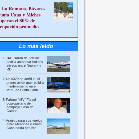
La Romana, Bávaro-
unta Cana y Miches
uperan el 80% de
cupación promedio
Lo más leído
JAC: salida de JetBlue
podría aumentar boletos
aéreos entre Newark y
RD
Un A320 de JetBlue, el
primer avión que recibirá
mantenimiento en el
MRO de Punta Cana
Fallece “Alfy” Fanjul,
copropietario del
complejo Casa de
Campo
Arajet pausa sus vuelos
entre Mendoza y Punta
Cana hasta octubre