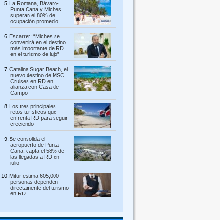
La Romana, Bávaro-
Punta Cana y Miches
superan el 80% de
ocupación promedio
Escarrer: “Miches se
convertirá en el destino
más importante de RD
en el turismo de lujo”
Catalina Sugar Beach, el
nuevo destino de MSC
Cruises en RD en
alianza con Casa de
Campo
Los tres principales
retos turísticos que
enfrenta RD para seguir
creciendo
Se consolida el
aeropuerto de Punta
Cana: capta el 58% de
las llegadas a RD en
julio
Mitur estima 605,000
personas dependen
directamente del turismo
en RD