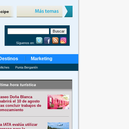
ncipe
Síguenos en:
Destinos
Marketing
Miches
Punta Bergantín
tima hora turística
aseo Doña Blanca
eabrirá el 10 de agosto
ras concluir trabajos de
emozamiento
a IATA evalúa utilizar
argazo para la