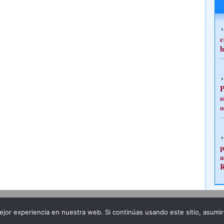
c
h
P
s
o
p
a
Publicidad
Redacción
jor experiencia en nuestra web. Si continúas usando este sitio, asumi
ncia legal
Todos los derechos reservados
Grupo Pre