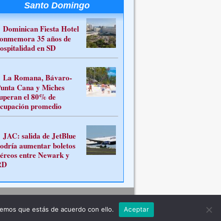
Santo Domingo
Dominican Fiesta Hotel
onmemora 35 años de
ospitalidad en SD
La Romana, Bávaro-
unta Cana y Miches
uperan el 80% de
cupación promedio
JAC: salida de JetBlue
odría aumentar boletos
éreos entre Newark y
RD
Contacto
remos que estás de acuerdo con ello.
Aceptar
ferente