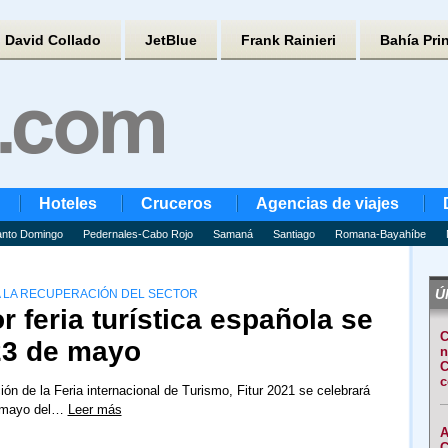
David Collado
JetBlue
Frank Rainieri
Bahía Pri
Hoteles
Cruceros
Agencias de viajes
nto Domingo
Pedernales-Cabo Rojo
Samaná
Santiago
Romana-Bayahíbe
Úl
A LA RECUPERACIÓN DEL SECTOR
r feria turística española se
C
 23 de mayo
n
C
c
ión de la Feria internacional de Turismo, Fitur 2021 se celebrará
e mayo del…
Leer más
A
C