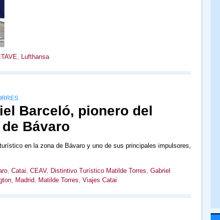
ETAVE
,
Lufthansa
TORRES
el Barceló, pionero del
a de Bávaro
 turístico en la zona de Bávaro y uno de sus principales impulsores,
aro
,
Catai
,
CEAV
,
Distintivo Turístico Matilde Torres
,
Gabriel
gton
,
Madrid
,
Matilde Torres
,
Viajes Catai