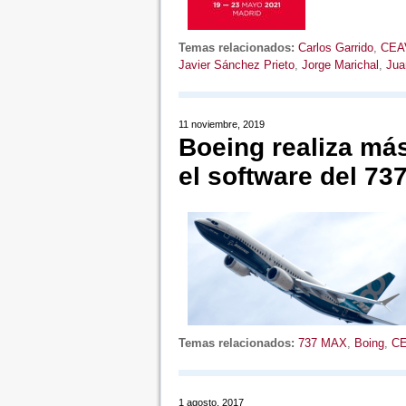
Temas relacionados:
Carlos Garrido
,
CEA
Javier Sánchez Prieto
,
Jorge Marichal
,
Jua
11 noviembre, 2019
Boeing realiza má
el software del 7
Temas relacionados:
737 MAX
,
Boing
,
C
1 agosto, 2017