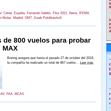
f
R
V
,
Cehat
,
España
,
Fernando Valdés
,
Fitur 2021
,
Iberia
,
IFEMA
,
n Molas
,
Madrid
,
OMT
,
Zurab Pololikashvili
U
p
m
d
s de 800 vuelos para probar
37 MAX
Boeing asegura que hasta el pasado 27 de octubre del 2019,
la compañía ha realizado un total de 867 vuelos…
Leer más
C
f
R
r
EAV
,
FAA
,
MCAS
e
c