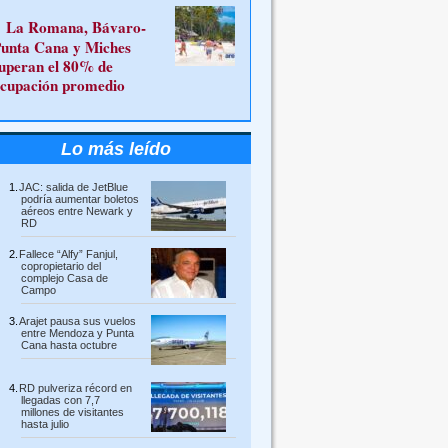
La Romana, Bávaro-
unta Cana y Miches
uperan el 80% de
cupación promedio
Lo más leído
JAC: salida de JetBlue
podría aumentar boletos
aéreos entre Newark y
RD
Fallece “Alfy” Fanjul,
copropietario del
complejo Casa de
Campo
Arajet pausa sus vuelos
entre Mendoza y Punta
Cana hasta octubre
RD pulveriza récord en
llegadas con 7,7
millones de visitantes
hasta julio