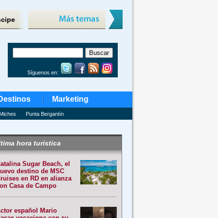
ncipe
Síguenos en:
Destinos
Marketing
Miches
Punta Bergantín
tima hora turística
atalina Sugar Beach, el
uevo destino de MSC
ruises en RD en alianza
on Casa de Campo
ctor español Mario
asas vacaciona con su