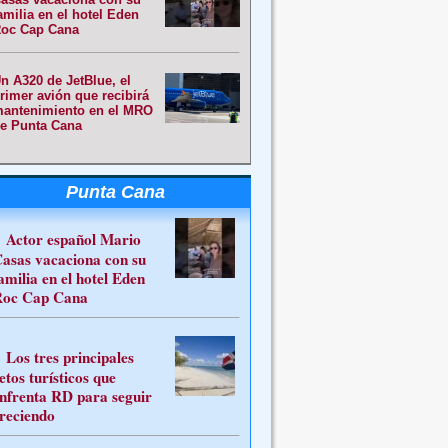
amilia en el hotel Eden
oc Cap Cana
n A320 de JetBlue, el
rimer avión que recibirá
antenimiento en el MRO
e Punta Cana
Punta Cana
Actor español Mario
asas vacaciona con su
amilia en el hotel Eden
oc Cap Cana
Los tres principales
etos turísticos que
nfrenta RD para seguir
reciendo