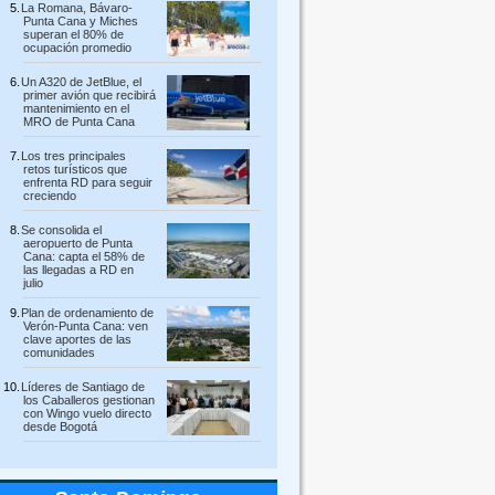
La Romana, Bávaro-
Punta Cana y Miches
superan el 80% de
ocupación promedio
Un A320 de JetBlue, el
primer avión que recibirá
mantenimiento en el
MRO de Punta Cana
Los tres principales
retos turísticos que
enfrenta RD para seguir
creciendo
Se consolida el
aeropuerto de Punta
Cana: capta el 58% de
las llegadas a RD en
julio
Plan de ordenamiento de
Verón-Punta Cana: ven
clave aportes de las
comunidades
Líderes de Santiago de
los Caballeros gestionan
con Wingo vuelo directo
desde Bogotá