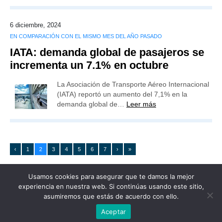
6 diciembre, 2024
EN COMPARACIÓN CON EL MISMO MES DEL AÑO PASADO
IATA: demanda global de pasajeros se
incrementa un 7.1% en octubre
La Asociación de Transporte Aéreo Internacional
(IATA) reportó un aumento del 7,1% en la
demanda global de…
Leer más
‹
1
2
3
4
5
6
7
›
»
Usamos cookies para asegurar que te damos la mejor
experiencia en nuestra web. Si continúas usando este sitio,
asumiremos que estás de acuerdo con ello.
Publicidad
Redacción
Contacto
Aceptar
Advertencia legal
Todos los derechos reservados
Grupo Preferente