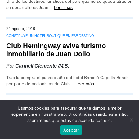
Uno de los destinos turísticos del país que no se queda atrás en
su desarrollo es Juan…
Leer más
24 agosto, 2016
CONSTRUYE UN HOTEL BOUTIQUE EN ESE DESTINO
Club Hemingway aviva turismo
inmobiliario de Juan Dolio
Por
Carmeli Clemente /M.S.
Tras la compra el pasado año del hotel Barceló Capella Beach
por parte de accionistas de Club…
Leer más
Usamos cookies para asegurar que te damos la mejor
experiencia en nuestra web. Si continúas usando este sitio,
asumiremos que estás de acuerdo con ello.
Publicidad
Redacción
Contacto
Aceptar
Advertencia legal
Todos los derechos reservados
Grupo Preferente