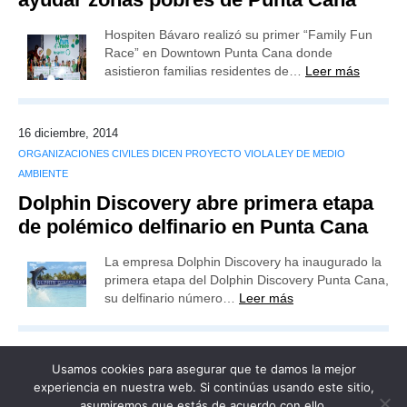
Hospiten Bávaro realizó su primer “Family Fun
Race” en Downtown Punta Cana donde
asistieron familias residentes de…
Leer más
16 diciembre, 2014
ORGANIZACIONES CIVILES DICEN PROYECTO VIOLA LEY DE MEDIO
AMBIENTE
Dolphin Discovery abre primera etapa
de polémico delfinario en Punta Cana
La empresa Dolphin Discovery ha inaugurado la
primera etapa del Dolphin Discovery Punta Cana,
su delfinario número…
Leer más
Usamos cookies para asegurar que te damos la mejor
experiencia en nuestra web. Si continúas usando este sitio,
asumiremos que estás de acuerdo con ello.
Publicidad
Redacción
Contacto