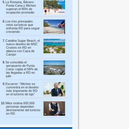
La Romana, Bávaro-
Punta Cana y Miches
superan el 80% de
ocupación promedio
Los tres principales
retos turísticos que
enfrenta RD para seguir
creciendo
Catalina Sugar Beach, el
nuevo destino de MSC
Cruises en RD en
alianza con Casa de
Campo
Se consolida el
aeropuerto de Punta
Cana: capta el 58% de
las llegadas a RD en
julio
Escarrer: “Miches se
convertirá en el destino
más importante de RD
en el turismo de lujo”
Mitur estima 605,000
personas dependen
directamente del turismo
en RD