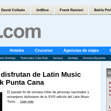
David Collado
JetBlue
Frank Rainieri
Bahía Pri
Hoteles
Cruceros
Agencias de viajes
nto Domingo
Pedernales-Cabo Rojo
Samaná
Santiago
Romana-Bayahíbe
disfrutan de Latin Music
Úl
k Punta Cana
P
r
t
El pasado fin de semana miles de personas nacionales y
r
extranjeros disfrutaron de la XVIII edición del Latin Music
Tours,…
Leer más
L
s