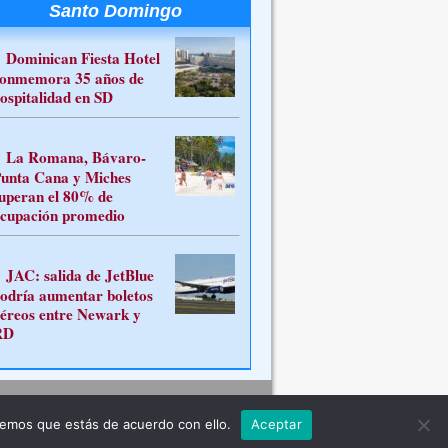
Santo Domingo
Dominican Fiesta Hotel
onmemora 35 años de
ospitalidad en SD
La Romana, Bávaro-
unta Cana y Miches
uperan el 80% de
cupación promedio
JAC: salida de JetBlue
odría aumentar boletos
éreos entre Newark y
RD
Contacto
remos que estás de acuerdo con ello.
Aceptar
ferente