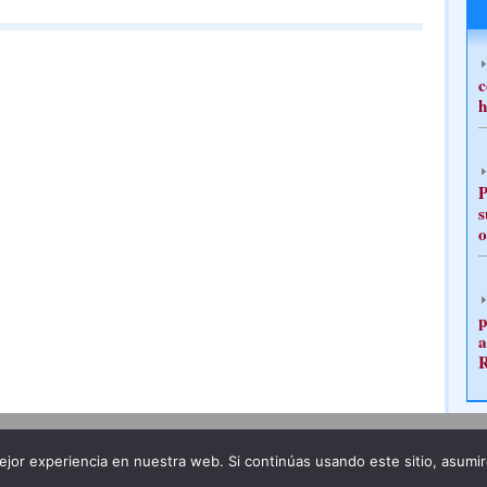
c
h
P
s
o
p
a
Publicidad
Redacción
jor experiencia en nuestra web. Si continúas usando este sitio, asumi
ncia legal
Todos los derechos reservados
Grupo Pre