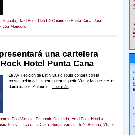
p
c
n Miguelo
,
Hard Rock Hotel & Casino de Punta Cana
,
José
R
Víctor Manuelle
s
A
C
presentará una cartelera
d Rock Hotel Punta Cana
La XVII edición de Latin Music Tours contará con la
C
presentación del salsero puertorriqueño Víctor Manuelle y los
f
dominicanos: Anthony…
Leer más
R
r
e
antos
,
Don Miguelo
,
Fernando Quezada
,
Hard Rock Hotel &
c
usic Tours
,
Lírico en la Casa
,
Sergio Vargas
,
Toño Rosario
,
Víctor