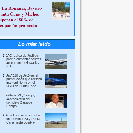
La Romana, Bávaro-
unta Cana y Miches
uperan el 80% de
cupación promedio
Lo más leído
JAC: salida de JetBlue
podría aumentar boletos
aéreos entre Newark y
RD
Un A320 de JetBlue, el
primer avión que recibirá
mantenimiento en el
MRO de Punta Cana
Fallece “Alfy” Fanjul,
copropietario del
complejo Casa de
Campo
Arajet pausa sus vuelos
entre Mendoza y Punta
Cana hasta octubre