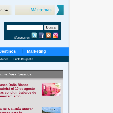
ncipe
Síguenos en:
Destinos
Marketing
Miches
Punta Bergantín
tima hora turística
aseo Doña Blanca
eabrirá el 10 de agosto
ras concluir trabajos de
emozamiento
a IATA evalúa utilizar
argazo para la