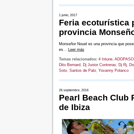
1 junio, 2017
Feria ecoturística
provincia Monseño
Monseñor Nouel es una provincia que posee u
es…
Leer más
Temas relacionados:
4 Intune
,
ADOPASO
Dito Bernard
,
Dj Junior Contreras
,
Dj Rj
,
Do
Soto
,
Santos de Palo
,
Yovanny Polanco
26 septiembre, 2016
Pearl Beach Club P
de Ibiza