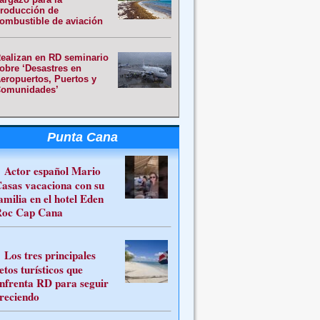
roducción de
ombustible de aviación
ealizan en RD seminario
obre ‘Desastres en
eropuertos, Puertos y
omunidades’
Punta Cana
Actor español Mario
asas vacaciona con su
amilia en el hotel Eden
oc Cap Cana
Los tres principales
etos turísticos que
nfrenta RD para seguir
reciendo