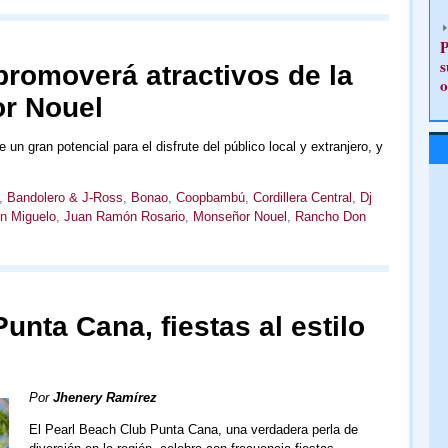
P
s
 promoverá atractivos de la
o
r Nouel
n gran potencial para el disfrute del público local y extranjero, y
,
Bandolero & J-Ross
,
Bonao
,
Coopbambú
,
Cordillera Central
,
Dj
n Miguelo
,
Juan Ramón Rosario
,
Monseñor Nouel
,
Rancho Don
unta Cana, fiestas al estilo
Por
Jhenery Ramírez
El Pearl Beach Club Punta Cana, una verdadera perla de