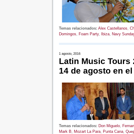
Temas relacionados:
Alex Castellanos
,
Ch
Domingos
,
Foam Party
,
Ibiza
,
Navy Sunda
1 agosto, 2016
Latin Music Tours 
14 de agosto en e
Temas relacionados:
Don Miguelo
,
Ferna
Mark B
,
Mozart La Para
,
Punta Cana
,
Quep