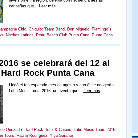
diversión en la región, celebra con frecuencia fiestas
caribeñas que…
Leer más
ampagne Chic
,
Chiquito Team Band
,
Don Miguelo
,
Flamingo´s
ys
,
Noches Latinas
,
Pearl Beach Club Punta Cana
,
Punta Cana
2016 se celebrará del 12 al
l Hard Rock Punta Cana
Llegó el tan esperado mes de agosto y con él se acogerá al
Latin Music Tours 2016, un evento que…
Leer más
ndo Quezada
,
Hard Rock Hotel & Casino
,
Latin Music Tours 2016
,
e Tours
,
Raulín Rodríguez
,
Yiyo Sarante