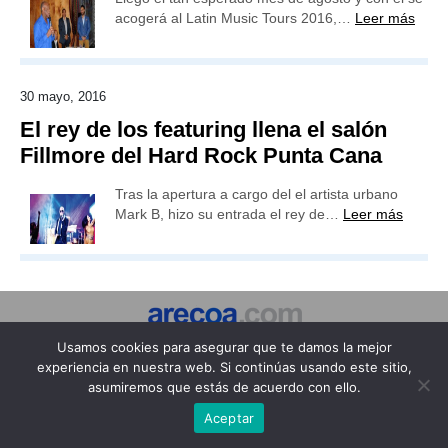
acogerá al Latin Music Tours 2016,…
Leer más
30 mayo, 2016
El rey de los featuring llena el salón
Fillmore del Hard Rock Punta Cana
Tras la apertura a cargo del el artista urbano
Mark B, hizo su entrada el rey de…
Leer más
Publicidad
Redacción
Contacto
Usamos cookies para asegurar que te damos la mejor
experiencia en nuestra web. Si continúas usando este sitio,
Advertencia legal
Todos los derechos reservados
asumiremos que estás de acuerdo con ello.
Grupo Preferente
Aceptar