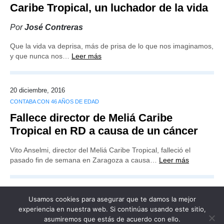
Caribe Tropical, un luchador de la vida
Por
José Contreras
Que la vida va deprisa, más de prisa de lo que nos imaginamos,
y que nunca nos…
Leer más
20 diciembre, 2016
CONTABA CON 46 AÑOS DE EDAD
Fallece director de Meliá Caribe
Tropical en RD a causa de un cáncer
Vito Anselmi, director del Meliá Caribe Tropical, falleció el
pasado fin de semana en Zaragoza a causa…
Leer más
Usamos cookies para asegurar que te damos la mejor
experiencia en nuestra web. Si continúas usando este sitio,
asumiremos que estás de acuerdo con ello.
Publicidad
Redacción
Contacto