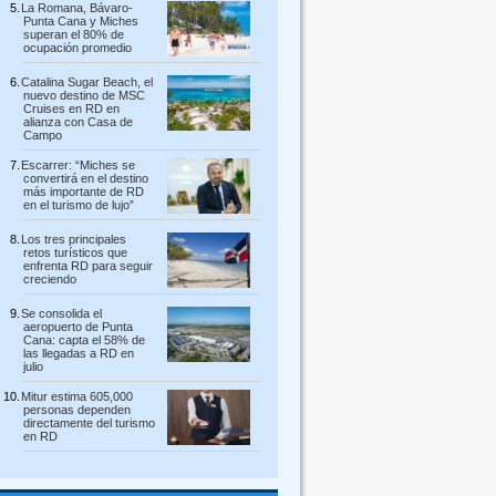
La Romana, Bávaro-
Punta Cana y Miches
superan el 80% de
ocupación promedio
Catalina Sugar Beach, el
nuevo destino de MSC
Cruises en RD en
alianza con Casa de
Campo
Escarrer: “Miches se
convertirá en el destino
más importante de RD
en el turismo de lujo”
Los tres principales
retos turísticos que
enfrenta RD para seguir
creciendo
Se consolida el
aeropuerto de Punta
Cana: capta el 58% de
las llegadas a RD en
julio
Mitur estima 605,000
personas dependen
directamente del turismo
en RD