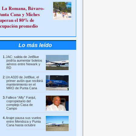
La Romana, Bávaro-
unta Cana y Miches
uperan el 80% de
cupación promedio
Lo más leído
JAC: salida de JetBlue
podría aumentar boletos
aéreos entre Newark y
RD
Un A320 de JetBlue, el
primer avión que recibirá
mantenimiento en el
MRO de Punta Cana
Fallece “Alfy” Fanjul,
copropietario del
complejo Casa de
Campo
Arajet pausa sus vuelos
entre Mendoza y Punta
Cana hasta octubre