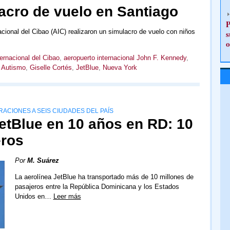
lacro de vuelo en Santiago
P
acional del Cibao (AIC) realizaron un simulacro de vuelo con niños
s
o
ernacional del Cibao
,
aeropuerto internacional John F. Kennedy
,
l Autismo
,
Giselle Cortés
,
JetBlue
,
Nueva York
ACIONES A SEIS CIUDADES DEL PAÍS
etBlue en 10 años en RD: 10
eros
Por
M. Suárez
La aerolínea JetBlue ha transportado más de 10 millones de
pasajeros entre la República Dominicana y los Estados
Unidos en…
Leer más