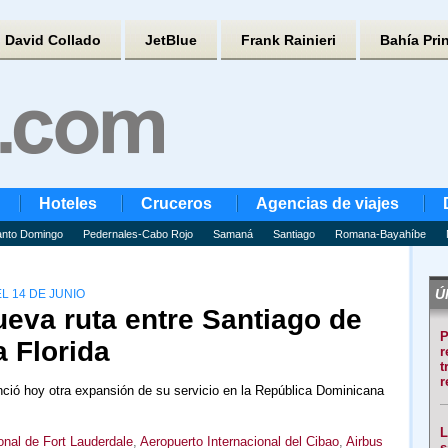
David Collado
JetBlue
Frank Rainieri
Bahía Pri
Hoteles
Cruceros
Agencias de viajes
nto Domingo
Pedernales-Cabo Rojo
Samaná
Santiago
Romana-Bayahíbe
Úl
L 14 DE JUNIO
eva ruta entre Santiago de
P
a Florida
r
t
r
nció hoy otra expansión de su servicio en la República Dominicana
L
onal de Fort Lauderdale
,
Aeropuerto Internacional del Cibao
,
Airbus
s