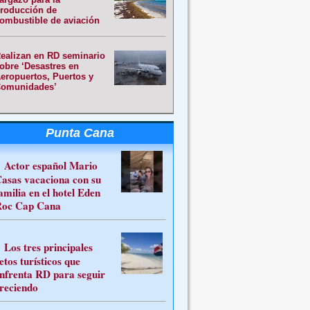
roducción de
ombustible de aviación
ealizan en RD seminario
obre ‘Desastres en
eropuertos, Puertos y
omunidades’
Punta Cana
Actor español Mario
asas vacaciona con su
amilia en el hotel Eden
oc Cap Cana
Los tres principales
etos turísticos que
nfrenta RD para seguir
reciendo