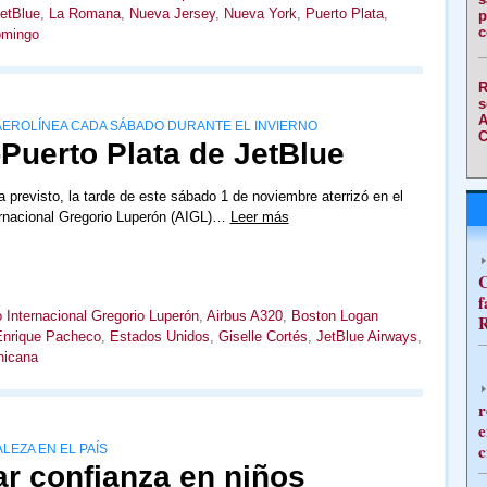
etBlue
,
La Romana
,
Nueva Jersey
,
Nueva York
,
Puerto Plata
,
p
c
omingo
R
s
A
 AEROLÍNEA CADA SÁBADO DURANTE EL INVIERNO
C
Puerto Plata de JetBlue
 previsto, la tarde de este sábado 1 de noviembre aterrizó en el
ernacional Gregorio Luperón (AIGL)…
Leer más
C
f
 Internacional Gregorio Luperón
,
Airbus A320
,
Boston Logan
R
Enrique Pacheco
,
Estados Unidos
,
Giselle Cortés
,
JetBlue Airways
,
nicana
r
e
c
LEZA EN EL PAÍS
ar confianza en niños