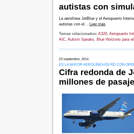
autistas con simu
La aerolínea JetBlue y el Aeropuerto Intern
autistas con el…
Leer más
Temas relacionados:
A320
,
Aeropuerto Int
AIC
,
Autism Speaks
,
Blue Horizons para e
23 septiembre, 2014
ES LA MAYOR AEROLÍNEA EN RD CON OPER
Cifra redonda de J
millones de pasaj