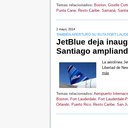
Temas relacionados:
Boston
,
Giselle Cort
Punta Cana
,
Resto Caribe
,
Samaná
,
Santi
2 mayo, 2014
TAMBIÉN APERTURÓ SU RUTA FORT LAUD
JetBlue deja inau
Santiago ampliand
La aerolínea Je
Libertad de New
más
Temas relacionados:
Aeropuerto Internaci
Boston
,
Fort Lauderdale
,
Fort Lauderdale-
Orlando
,
Puerto Rico
,
Resto Caribe
,
San J