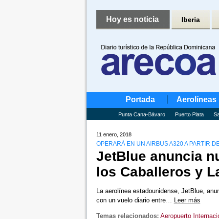
Hoy es noticia
Iberia
Portada
Aerolíneas
Punta Cana-Bávaro
Puerto Plata
Sa
11 enero, 2018
OPERARÁ EN UN AIRBUS A320 A PARTIR DE
JetBlue anuncia nu
los Caballeros y L
La aerolínea estadounidense, JetBlue, anu
con un vuelo diario entre…
Leer más
Temas relacionados:
Aeropuerto Internaci