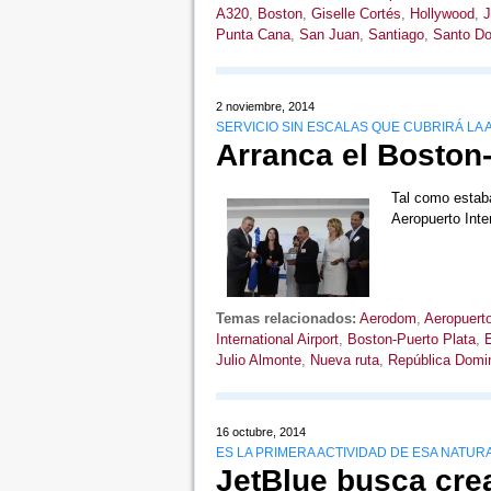
A320
,
Boston
,
Giselle Cortés
,
Hollywood
,
J
Punta Cana
,
San Juan
,
Santiago
,
Santo D
2 noviembre, 2014
SERVICIO SIN ESCALAS QUE CUBRIRÁ LA
Arranca el Boston-
Tal como estaba
Aeropuerto Int
Temas relacionados:
Aerodom
,
Aeropuerto
International Airport
,
Boston-Puerto Plata
,
Julio Almonte
,
Nueva ruta
,
República Domi
16 octubre, 2014
ES LA PRIMERA ACTIVIDAD DE ESA NATURA
JetBlue busca cre