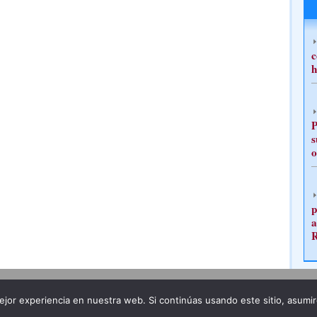
c
h
P
s
o
p
a
Publicidad
Redacción
jor experiencia en nuestra web. Si continúas usando este sitio, asumi
ncia legal
Todos los derechos reservados
Grupo Pre