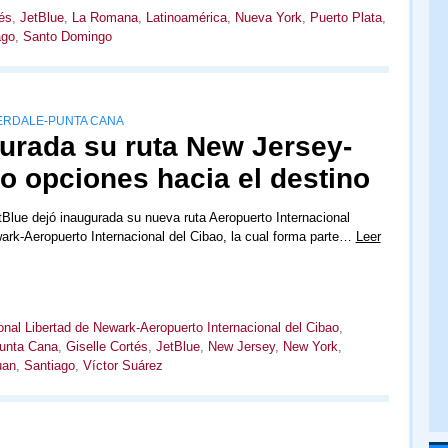
és
,
JetBlue
,
La Romana
,
Latinoamérica
,
Nueva York
,
Puerto Plata
,
ago
,
Santo Domingo
ERDALE-PUNTA CANA
gurada su ruta New Jersey-
o opciones hacia el destino
tBlue dejó inaugurada su nueva ruta Aeropuerto Internacional
ark-Aeropuerto Internacional del Cibao, la cual forma parte…
Leer
onal Libertad de Newark-Aeropuerto Internacional del Cibao
,
Punta Cana
,
Giselle Cortés
,
JetBlue
,
New Jersey
,
New York
,
uan
,
Santiago
,
Víctor Suárez