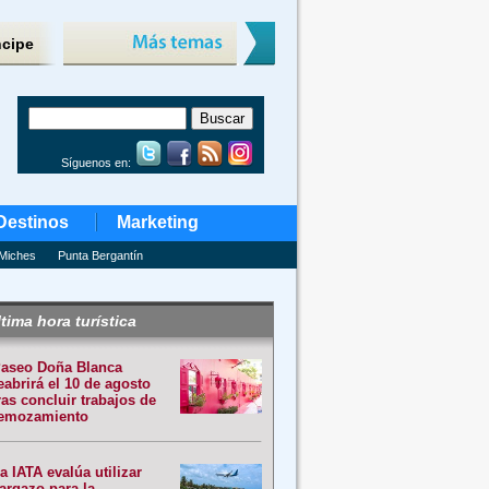
ncipe
Síguenos en:
Destinos
Marketing
Miches
Punta Bergantín
tima hora turística
aseo Doña Blanca
eabrirá el 10 de agosto
ras concluir trabajos de
emozamiento
a IATA evalúa utilizar
argazo para la