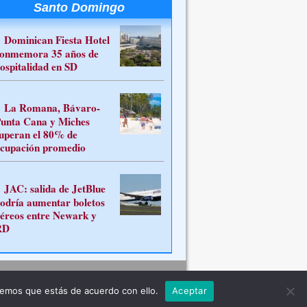
Santo Domingo
Dominican Fiesta Hotel
onmemora 35 años de
ospitalidad en SD
La Romana, Bávaro-
unta Cana y Miches
uperan el 80% de
cupación promedio
JAC: salida de JetBlue
odría aumentar boletos
éreos entre Newark y
RD
Contacto
remos que estás de acuerdo con ello.
Aceptar
ferente