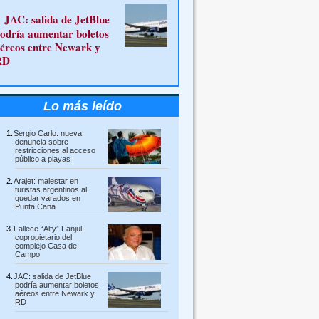
JAC: salida de JetBlue
odría aumentar boletos
éreos entre Newark y
RD
Lo más leído
Sergio Carlo: nueva
denuncia sobre
restricciones al acceso
público a playas
Arajet: malestar en
turistas argentinos al
quedar varados en
Punta Cana
Fallece “Alfy” Fanjul,
copropietario del
complejo Casa de
Campo
JAC: salida de JetBlue
podría aumentar boletos
aéreos entre Newark y
RD