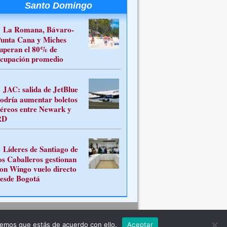
Santo Domingo
La Romana, Bávaro-
unta Cana y Miches
uperan el 80% de
cupación promedio
JAC: salida de JetBlue
odría aumentar boletos
éreos entre Newark y
RD
Líderes de Santiago de
os Caballeros gestionan
on Wingo vuelo directo
esde Bogotá
Contacto
remos que estás de acuerdo con ello.
Aceptar