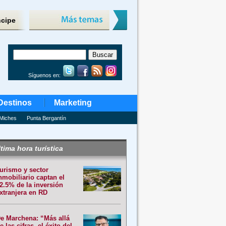
ncipe
Síguenos en:
Destinos
Marketing
Miches
Punta Bergantín
tima hora turística
urismo y sector
nmobiliario captan el
2.5% de la inversión
xtranjera en RD
e Marchena: “Más allá
e las cifras, el éxito del