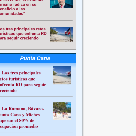
urismo radica en su
eneficio a las
omunidades”
os tres principales retos
urísticos que enfrenta RD
ara seguir creciendo
Punta Cana
Los tres principales
etos turísticos que
nfrenta RD para seguir
reciendo
La Romana, Bávaro-
unta Cana y Miches
uperan el 80% de
cupación promedio