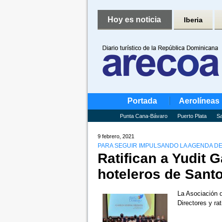
Hoy es noticia
Iberia
Portada
Aerolíneas
Punta Cana-Bávaro
Puerto Plata
Sa
9 febrero, 2021
PARA SEGUIR IMPULSANDO LA AGENDA DE
Ratifican a Yudit G
hoteleros de Sant
La Asociación 
Directores y ra