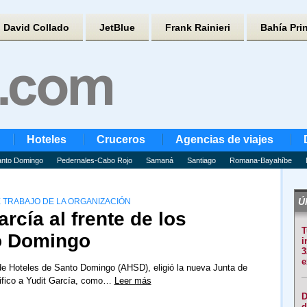
David Collado
JetBlue
Frank Rainieri
Bahía Pri
Hoteles
Cruceros
Agencias de viajes
nto Domingo
Pedernales-Cabo Rojo
Samaná
Santiago
Romana-Bayahíbe
Úl
 TRABAJO DE LA ORGANIZACIÓN
arcía al frente de los
T
o Domingo
i
3
e
de Hoteles de Santo Domingo (AHSD), eligió la nueva Junta de
tifico a Yudit García, como…
Leer más
D
d