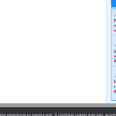
P
s
o
p
a
l
c
d
Publicidad
Redacción
jor experiencia en nuestra web. Si continúas usando este sitio, asumi