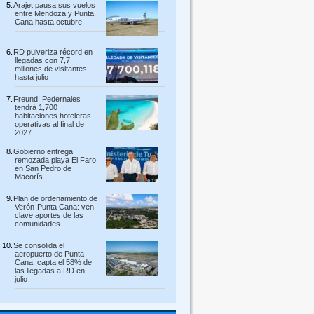
Arajet pausa sus vuelos
entre Mendoza y Punta
Cana hasta octubre
RD pulveriza récord en
llegadas con 7,7
millones de visitantes
hasta julio
Freund: Pedernales
tendrá 1,700
habitaciones hoteleras
operativas al final de
2027
Gobierno entrega
remozada playa El Faro
en San Pedro de
Macorís
Plan de ordenamiento de
Verón-Punta Cana: ven
clave aportes de las
comunidades
Se consolida el
aeropuerto de Punta
Cana: capta el 58% de
las llegadas a RD en
julio