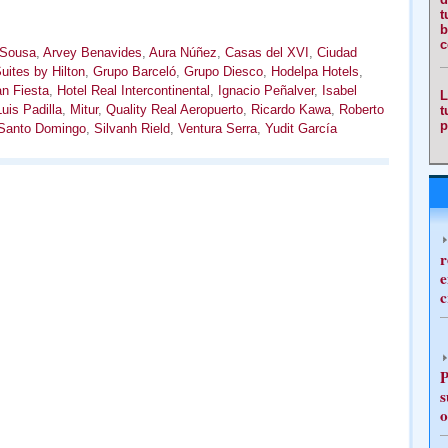
t
b
c
 Sousa
,
Arvey Benavides
,
Aura Núñez
,
Casas del XVI
,
Ciudad
ites by Hilton
,
Grupo Barceló
,
Grupo Diesco
,
Hodelpa Hotels
,
an Fiesta
,
Hotel Real Intercontinental
,
Ignacio Peñalver
,
Isabel
L
Luis Padilla
,
Mitur
,
Quality Real Aeropuerto
,
Ricardo Kawa
,
Roberto
t
p
Santo Domingo
,
Silvanh Rield
,
Ventura Serra
,
Yudit García
r
e
c
P
s
o