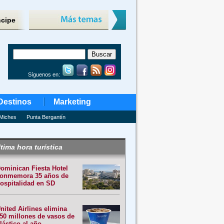
ncipe
Síguenos en:
Destinos
Marketing
Miches
Punta Bergantín
tima hora turística
ominican Fiesta Hotel
onmemora 35 años de
ospitalidad en SD
nited Airlines elimina
50 millones de vasos de
lástico al año