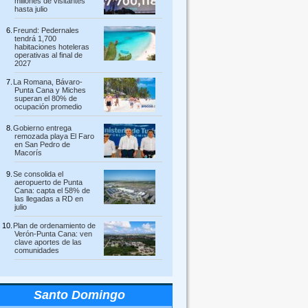
millones de visitantes
hasta julio
Freund: Pedernales
tendrá 1,700
habitaciones hoteleras
operativas al final de
2027
La Romana, Bávaro-
Punta Cana y Miches
superan el 80% de
ocupación promedio
Gobierno entrega
remozada playa El Faro
en San Pedro de
Macorís
Se consolida el
aeropuerto de Punta
Cana: capta el 58% de
las llegadas a RD en
julio
Plan de ordenamiento de
Verón-Punta Cana: ven
clave aportes de las
comunidades
Santo Domingo