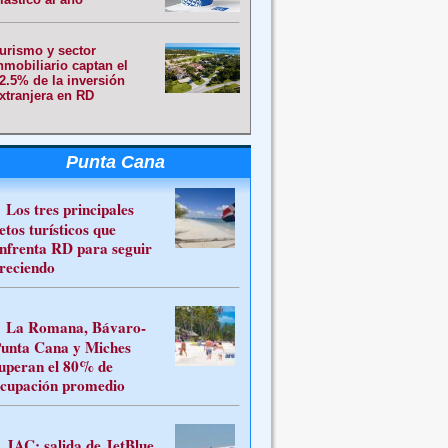
urismo y sector
nmobiliario captan el
2.5% de la inversión
xtranjera en RD
Punta Cana
Los tres principales
etos turísticos que
nfrenta RD para seguir
reciendo
La Romana, Bávaro-
unta Cana y Miches
uperan el 80% de
cupación promedio
JAC: salida de JetBlue