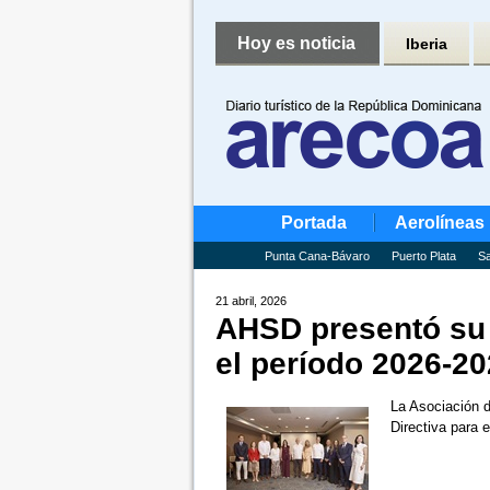
Hoy es noticia
Iberia
Portada
Aerolíneas
Punta Cana-Bávaro
Puerto Plata
Sa
21 abril, 2026
AHSD presentó su 
el período 2026-2
La Asociación 
Directiva para