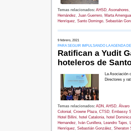
Temas relacionados:
AHSD
,
Asonahores
,
Hernández
,
Juan Guerrero
,
Marta Amengua
Henríquez
,
Santo Domingo
,
Sebastián Gon
9 febrero, 2021
PARA SEGUIR IMPULSANDO LA AGENDA DE
Ratifican a Yudit G
hoteleros de Sant
La Asociación 
Directores y ra
Temas relacionados:
ADN
,
AHSD
,
Álvaro
Colonial
,
Crowne Plaza
,
CTSD
,
Embassy Su
Hotel Billini
,
hotel Catalonia
,
hotel Dominic
Hernandez
,
Iván Cunillera
,
Leandro Tajes
,
Henríquez
,
Sebastián González
,
Sheraton 