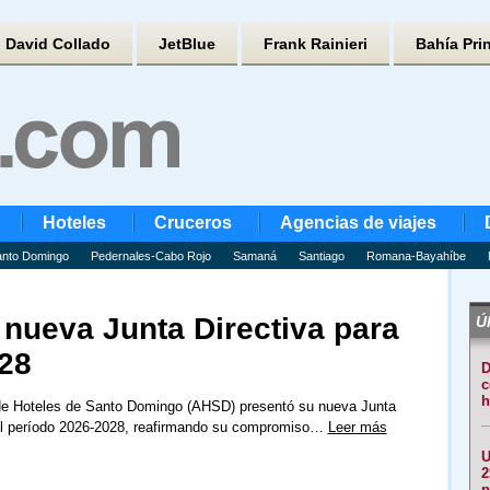
David Collado
JetBlue
Frank Rainieri
Bahía Pri
Hoteles
Cruceros
Agencias de viajes
nto Domingo
Pedernales-Cabo Rojo
Samaná
Santiago
Romana-Bayahíbe
nueva Junta Directiva para
Úl
028
D
c
h
de Hoteles de Santo Domingo (AHSD) presentó su nueva Junta
 el período 2026-2028, reafirmando su compromiso…
Leer más
U
2
p