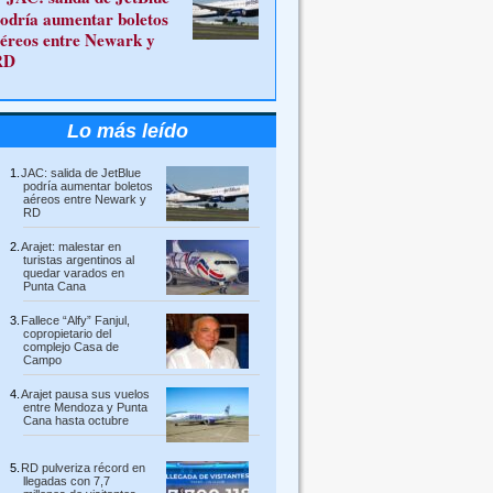
odría aumentar boletos
éreos entre Newark y
RD
Lo más leído
JAC: salida de JetBlue
podría aumentar boletos
aéreos entre Newark y
RD
Arajet: malestar en
turistas argentinos al
quedar varados en
Punta Cana
Fallece “Alfy” Fanjul,
copropietario del
complejo Casa de
Campo
Arajet pausa sus vuelos
entre Mendoza y Punta
Cana hasta octubre
RD pulveriza récord en
llegadas con 7,7