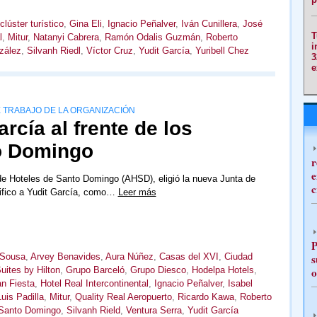
clúster turístico
,
Gina Eli
,
Ignacio Peñalver
,
Iván Cunillera
,
José
T
l
,
Mitur
,
Natanyi Cabrera
,
Ramón Odalis Guzmán
,
Roberto
i
zález
,
Silvanh Riedl
,
Víctor Cruz
,
Yudit García
,
Yuribell Chez
3
e
 TRABAJO DE LA ORGANIZACIÓN
arcía al frente de los
o Domingo
r
e
de Hoteles de Santo Domingo (AHSD), eligió la nueva Junta de
c
tifico a Yudit García, como…
Leer más
P
 Sousa
,
Arvey Benavides
,
Aura Núñez
,
Casas del XVI
,
Ciudad
s
ites by Hilton
,
Grupo Barceló
,
Grupo Diesco
,
Hodelpa Hotels
,
o
an Fiesta
,
Hotel Real Intercontinental
,
Ignacio Peñalver
,
Isabel
Luis Padilla
,
Mitur
,
Quality Real Aeropuerto
,
Ricardo Kawa
,
Roberto
Santo Domingo
,
Silvanh Rield
,
Ventura Serra
,
Yudit García