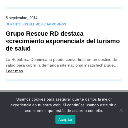
8 septiembre, 2014
DURANTE LOS ÚLTIMOS CUATRO AÑOS
Grupo Rescue RD destaca
«crecimiento exponencial» del turismo
de salud
La República Dominicana puede convertirse en un destino de
salud para cubrir la demanda internacional insatisfecha que…
Leer más
Usamos cookies para asegurar que te damos la mejor
Publicidad
Redacción
Contacto
experiencia en nuestra web. Si continúas usando este sitio,
asumiremos que estás de acuerdo con ello.
Advertencia legal
Todos los derechos reservados
Grupo Preferente
Aceptar